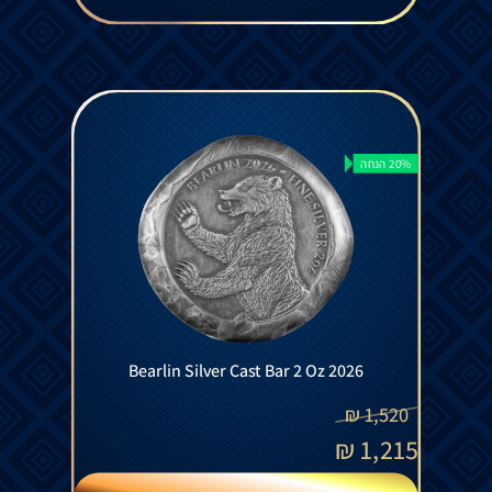
20% הנחה
Bearlin Silver Cast Bar 2 Oz 2026
₪
1,520
₪
1,215