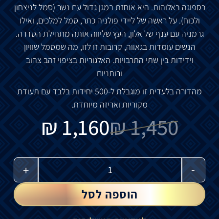
כספוגה
באלוהות
.
היא
אוחזת
במגן
גדול
עם
נשר
(
סמל
לניצחון
ולכוח
).
על
ראשה
של
ליידי
פולניה
כתר
,
סמל
למלכים
,
ואילו
גרמניה
עם
ענף
של
אלון
, העץ
שליווה
אותה
מתחילת
הסדרה
.
הנשים
עומדות
בגאווה
,
קרובות
זו
לזו
,
מה
שמסמל
שוויון
וידידות
בין
שתי
התרבויות
.
האלגוריות
בציפוי
זהב
צהוב
ורותניום
מהדורה
בלעדית
זו
מוגבלת
ל
-500
יחידות
בלבד
עם
תעודת
מקוריות
ואריזה
מיוחדת
.
₪
1,160
₪
1,450
-
+
הוספה לסל