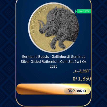
10% הנחה
Germania Beasts - Gullinbursti Geminus
Silver Gilded Ruthenium Coin Set 2 x 1 Oz
2025
₪
2,050
₪
1,850
הוספה לסל