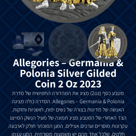
Allegories – Germania &
Polonia Silver Gilded
Coin 2 Oz 2023
מטבע
כסף (2oz)
מציג
את
המהדורה
החמישית
של
סדרת
Allegories – Germania & Polonia.
הסדרה
כולה
מציגה
האנשה
של
מדינות
בצורה
של
נשים
יפות
,
חושניות
וחזקות
.
הצד
האחורי
של
המטבע
מציג
תמונה
של
מעיל
הנשק
המייצג
עקרונות
מוסריים
וערכים
אצילים
.
המגן
המוכתר
חולק
לארבעה
חלקים
,
שלכל
אחד
מהם
יש
משמעות
מסורתית
.
המגן
עצמו