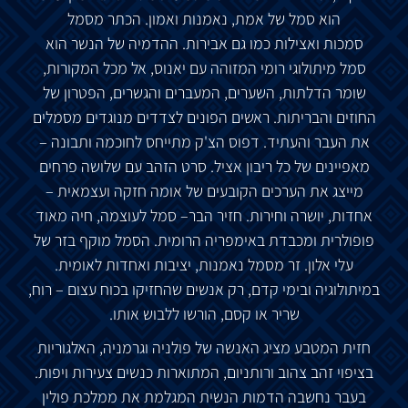
הוא
סמל
של
אמת
,
נאמנות
ואמון
.
הכתר
מסמל
סמכות
ואצילות
כמו
גם
אבירות
.
ההדמיה
של
הנשר
הוא
סמל
מיתולוגי
רומי
המזוהה
עם
יאנוס
,
אל
מכל
המקורות
,
שומר
הדלתות
,
השערים
,
המעברים ו
הגשרים
,
הפטרון
של
החוזים
והבריתות
.
ראשים
הפונים
לצדדים
מנוגדים
מסמלים
את
העבר
והעתיד
.
דפוס
הצ
'
ק
מתייחס
לחוכמה
ותבונה
–
מאפיינים
של
כל
ריבון
אציל
.
סרט
הזהב
עם
שלושה
פרחים
מייצג
את
הערכים
הקובעים
של
אומה
חזקה
ועצמאית
–
אחדות
,
יושרה
וחירות
.
חזיר
הבר
–
סמל
לעוצמה
,
חיה
מאוד
פופולרית
ומכבדת
באימפריה
הרומית
.
הסמל
מוקף
בזר
של
עלי
אלון
.
זר
מסמל
נאמנות
,
יציבות
ואחדות
לאומית
.
במיתולוגיה
ובימי
קדם
,
רק
אנשים
שהחזיקו
בכוח
עצום
–
רוח
,
שריר
או
קסם
,
הורשו
ללבוש
אותו
.
חזית
המטבע
מציג
האנשה
של
פולניה
וגרמניה,
האלגוריות
בציפוי
זהב
צהוב
ורותניום,
המתוארות
כנשים
צעירות
ויפות
.
בעבר
נחשבה
הדמות
הנשית
המגלמת
את
ממלכת
פולין