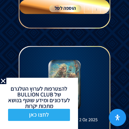
הוספה לסל
+
-
להצטרפות לערוץ הטלגרם
של BULLION CLUB
לעדכונים ומידע שוטף בנושא
מתכות יקרות
לחצו כאן
Gods - Ull Silver Cast Bar 2 Oz 2025