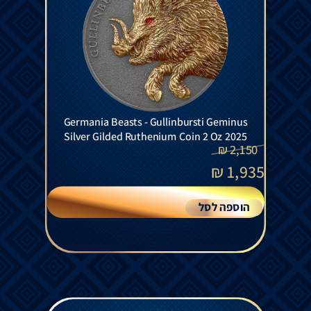
Germania Beasts - Gullinbursti Geminus
Silver Gilded Ruthenium Coin 2 Oz 2025
₪
2,150
₪
1,935
הוספה לסל