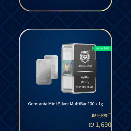
10% הנחה
Germania Mint Silver MultiBar 100 x 1g
₪
1,880
₪
1,690