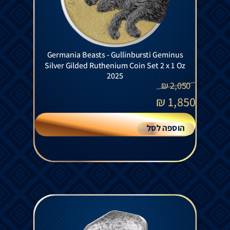
Germania Beasts - Gullinbursti Geminus
Silver Gilded Ruthenium Coin Set 2 x 1 Oz
2025
₪
2,050
₪
1,850
הוספה לסל