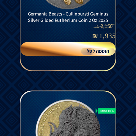
Germania Beasts - Gullinbursti Geminus
Silver Gilded Ruthenium Coin 2 Oz 2025
₪
2,150
₪
1,935
הוספה לסל
10% הנחה