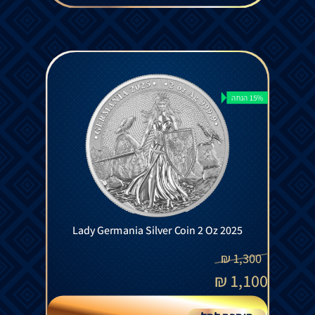
15% הנחה
Lady Germania Silver Coin 2 Oz 2025
₪
1,300
₪
1,100