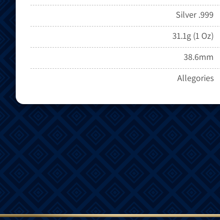
Silver .999
31.1g (1 Oz)
38.6mm
Allegories