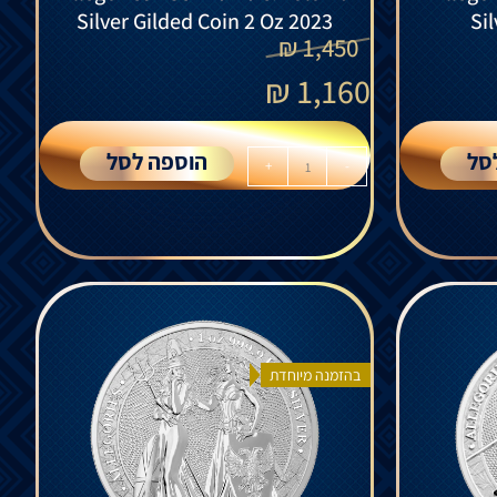
Silver Gilded Coin 2 Oz 2023
Si
₪
1,450
₪
1,160
סל
הוספה לסל
+
-
בהזמנה מיוחדת