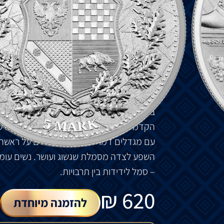
המגן המוכתר חולק לארבעה חלקים, שלכל א
אמת, נאמנות ואמון. הכתר מסמל סמכות ואצי
רומית המזוהה עם יאנוס, אל מכל המקורות, 
החוזים והבריתות. ראשים הפונים לצדדים מ
לחוכמה ותבונה – מאפיינים של כל ריבון אצ
של אומה חזקה ועצמאית – אחדות, יושרה וחיר
ומכבדת באימפריה הרומית. הסמל מוקף בזר של
במיתולוגיה ובימי קדם, רק אנשים שהחזיקו בכ
הקדמי של המטבע מציג אישה צעירה עם שיע
עם מגדלים דמויי ציור קיר המונחים על ראשה,
השפע לצדה מסמלת שגשוג ועושר. נשים עומדו
– סמל לידידות בין תרבויות.
₪
620
להזמנה מיוחדת