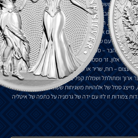
חד מהם יש משמעות מסורתית. המגן עצמו הוא סמל של
לות כמו גם אבירות. ההדמיה של הנשר הוא סמל מיתולוגיה
שומר הדלתות, השערים, המעברים והגשרים, הפטרון של
נוגדים מסמלים את העבר והעתיד. דפוס הצ'ק מתייחס
יל. סרט הזהב עם שלושה פרחים מייצג את הערכים הקובעים
ות. חזיר הבר – סמל לעוצמה, היה חיה מאוד פופולרית
 עלי אלון. זר מסמל נאמנות, יציבות ואחדות לאומית.
וח עצום – רוח, שריר או קסם, הורשו ללבוש אותו. הצד
ר ארוך ומתולתל ושמלת קפלים המדגישה את נשיותה. כתר
 מייצג סמל של אלוהויות משגיחות ששומרות על עיר. קרן
ת צמודות זו לזו עם ידה של גרמניה על כתפה של איטליה