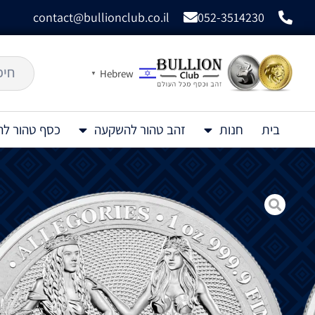
contact@bullionclub.co.il
052-3514230
Hebrew
▼
בית
חנות
זהב טהור להשקעה
כסף טהור ל