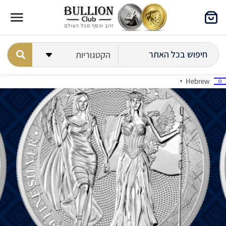
Hebrew
▼