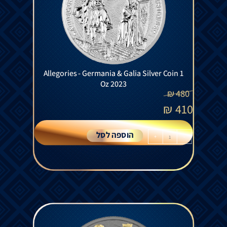
Allegories - Germania & Galia Silver Coin 1
Oz 2023
₪
480
₪
410
הוספה לסל
+
-