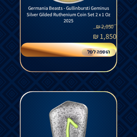
Germania Beasts - Gullinbursti Geminus
Silver Gilded Ruthenium Coin Set 2 x 1 Oz
2025
₪
2,050
₪
1,850
הוספה לסל