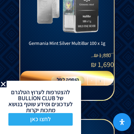
Germania Mint Silver MultiBar 100 x 1g
₪
1,880
₪
1,690
הוספה לסל
+
-
להצטרפות לערוץ הטלגרם
של BULLION CLUB
לעדכונים ומידע שוטף בנושא
מתכות יקרות
לחצו כאן