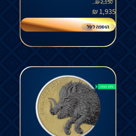
₪
2,150
₪
1,935
הוספה לסל
10% הנחה