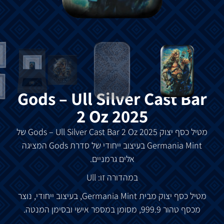
Gods – Ull Silver Cast Bar
2 Oz 2025
מטיל
כסף
יצוק
Gods – Ull Silver Cast Bar 2 Oz 2025
של
Germania Mint
בעיצוב
ייחודי
של
סדרת
Gods
המציגה
אלים
גרמניים
.
במהדורה
זו
: Ull
מטיל
כסף
יצוק
מבית
Germania Mint,
בעיצוב
ייחודי
,
נוצר
מכסף
טהור
999.9,
מסומן
במספר
אישי
ובסימן
המנטה
.