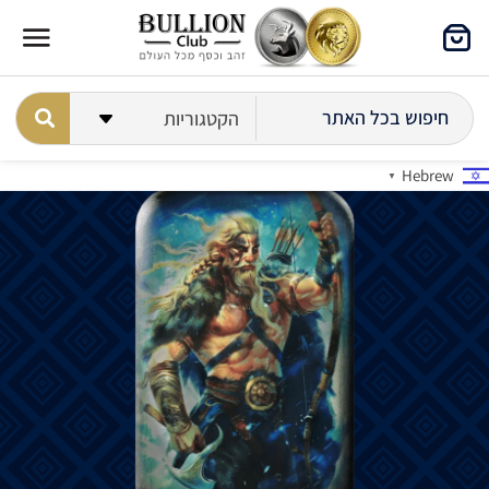
Hebrew
▼