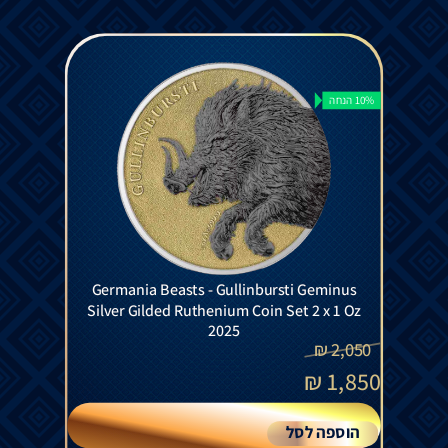
10% הנחה
Germania Beasts - Gullinbursti Geminus
Silver Gilded Ruthenium Coin Set 2 x 1 Oz
2025
₪
2,050
₪
1,850
הוספה לסל