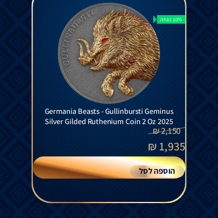
10% הנחה
Germania Beasts - Gullinbursti Geminus
Silver Gilded Ruthenium Coin 2 Oz 2025
₪
2,150
₪
1,935
הוספה לסל