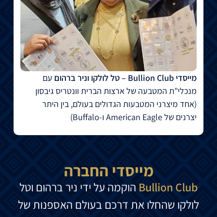
מייסדי Bullion Club – טל לולקו וניר ברהום
עם
מנכלי"ת המטבעה של ארצות הברית וונטריס גיבסון
(אחד מיצרני המטבעות
הגדולים בעולם, בין היתר
יצרנים של
American Eagle ו-Buffalo)
מייסדי החברה
Bullion Club
הוקמה על ידי ניר ברהום וטל
לולקו שהחלו את דרכם בעולם האספנות של