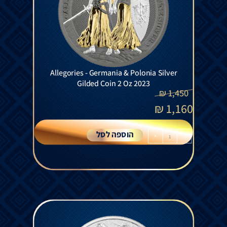
Allegories - Germania & Polonia Silver
Gilded Coin 2 Oz 2023
₪
1,450
₪
1,160
הוספה לסל
+
-