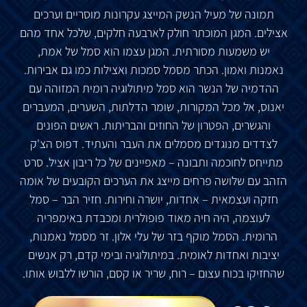
תמונה של מעיל הנשק המייצג עקרונות מוסריים וערכים
אצילים. המגן המוכתר חולק לארבעה חלקים, שלכל אחד מהם
יש משמעות מסורתית. המגן עצמו הוא סמל של אמת,
נאמנות ואמון. הכתר מסמל סמכות ואצילות כמו גם אבירות.
ההדמיה של הנשר הוא סמל מיתולוגיה רומית המזוהה עם
יאנוס, אל מכל המקורות, שומר הדלתות, השערים, המעברים
והגשרים, הפטרון של החוזים והבריתות. ראשים הפונים
לצדדים מנוגדים מסמלים את העבר והעתיד. דפוס הצ'ק
מתייחס לחוכמה ותבונה – מאפיינים של כל ריבון אציל. סרט
הזהב עם שלושה פרחים מייצג את הערכים הקובעים של אומה
חזקה ועצמאית – אחדות, יושרה וחירות. חזיר הבר – סמל
לעוצמה, היה חיה מאוד פופולרית ומכבדת באימפריה
הרומית. הסמל מוקף בזר של עלי אלון. זר מסמל נאמנות,
יציבות ואחדות לאומית. במיתולוגיה ובימי קדם, רק אנשים
שהחזיקו בכוח עצום – רוח, שריר או קסם, הורשו ללבוש אותו.