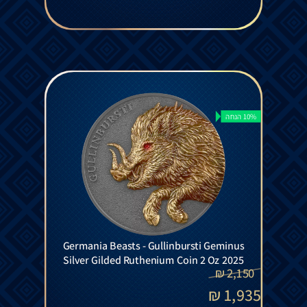
10% הנחה
Germania Beasts - Gullinbursti Geminus
Silver Gilded Ruthenium Coin 2 Oz 2025
₪
2,150
₪
1,935