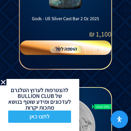
Gods - Ull Silver Cast Bar 2 Oz 2025
₪
1,100
הוספה לסל
+
-
להצטרפות לערוץ הטלגרם
של BULLION CLUB
לעדכונים ומידע שוטף בנושא
מתכות יקרות
15% הנחה
לחצו כאן