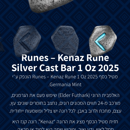
Runes – Kenaz Rune
Silver Cast Bar 1 Oz 2025
מטיל כסף Runes – Kenaz Rune 1 Oz 2025 הונפק ע״י
Germania Mint.
האלפבית הרוני (Elder Futhark) שימש פעם את הגרמנים,
מורכב מ-24 תווים המכונים רונים, נחצב בחומרים שונים: עץ,
עצם, מתכת ולרוב באבן. לכל רונה יש צליל ומשמעות ייחודית.
חזית מטיל הכסף מציג את הרונה “Kenaz”. רונה קנז היא
סמל לאש, ידע ואור, ופירוש שמה הוא לפיד או מראה.