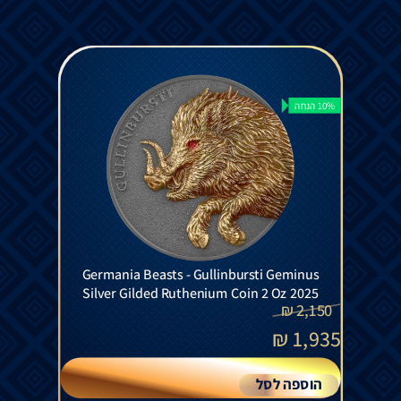
10% הנחה
Germania Beasts - Gullinbursti Geminus
Silver Gilded Ruthenium Coin 2 Oz 2025
₪
2,150
₪
1,935
הוספה לסל