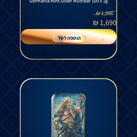
Germania Mint Silver MultiBar 100 x 1g
₪
1,880
₪
1,690
הוספה לסל
+
-