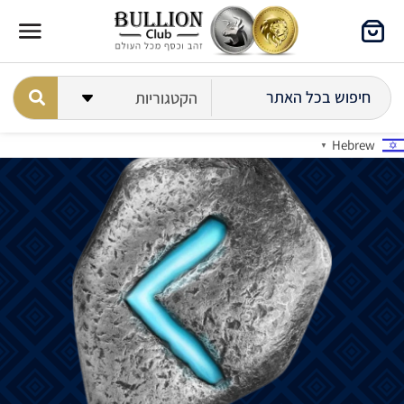
Hebrew
▼