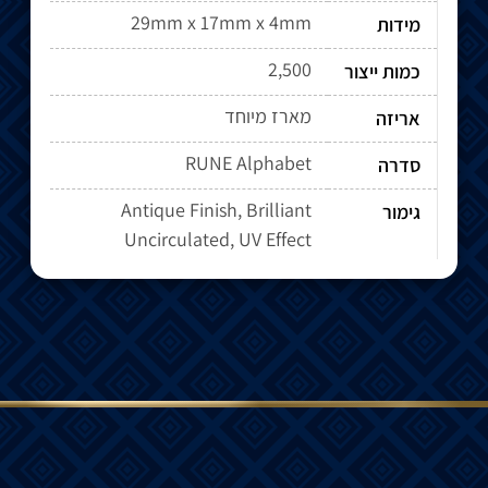
29mm x 17mm x 4mm
מידות
2,500
כמות ייצור
מארז מיוחד
אריזה
RUNE Alphabet
סדרה
Antique Finish, Brilliant
גימור
Uncirculated, UV Effect