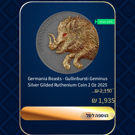
10% הנחה
Germania Beasts - Gullinbursti Geminus
Silver Gilded Ruthenium Coin 2 Oz 2025
₪
2,150
₪
1,935
הוספה לסל