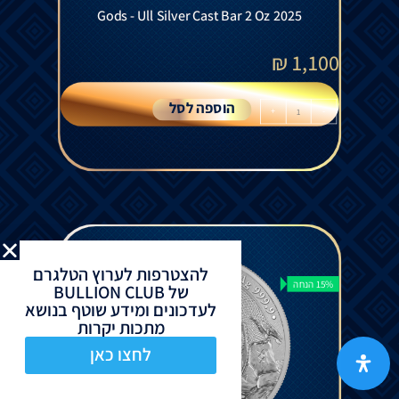
Gods - Ull Silver Cast Bar 2 Oz 2025
₪
1,100
הוספה לסל
+
-
להצטרפות לערוץ הטלגרם
15% הנחה
של BULLION CLUB
לעדכונים ומידע שוטף בנושא
מתכות יקרות
לחצו כאן