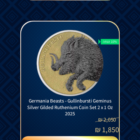
10% הנחה
Germania Beasts - Gullinbursti Geminus
Silver Gilded Ruthenium Coin Set 2 x 1 Oz
2025
₪
2,050
₪
1,850