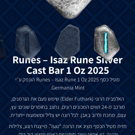
Runes – Isaz Rune Silver
Cast Bar 1 Oz 2025
מטיל כסף Runes – Isaz Rune 1 Oz 2025 הונפק ע״י
Germania Mint.
האלפבית הרוני (Elder Futhark) שימש פעם את הגרמנים,
מורכב מ-24 תווים המכונים רונים, נחצב בחומרים שונים: עץ,
עצם, מתכת ולרוב באבן. לכל רונה יש צליל ומשמעות ייחודית.
חזית מטיל הכסף מציג את הרונה “Isaz”. מייצגת רוגע, צלילות
והגנה. רון איזאז עוצר מומנטום כאוטי ומציע קור רוח,