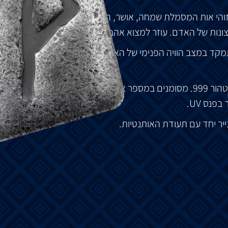
והי
אות
המסמלת
שמחה
,
אושר
,
הגשמה
,
הרמוניה
ושביעות
ונות
של
האדם
.
עוזר
למצוא
אהבה
ואושר
אמיתיים
.
מקד
במצב
הוויה
הפנימי
של
האדם
,
במקום
בנסיבות
טהור
999.
מסומנים
במספר
אישי
ובסימן
מנטה
.
כל
רונה
ר
בפנס
UV.
ייר
יחד
עם
תעודת
האותנטיות
.