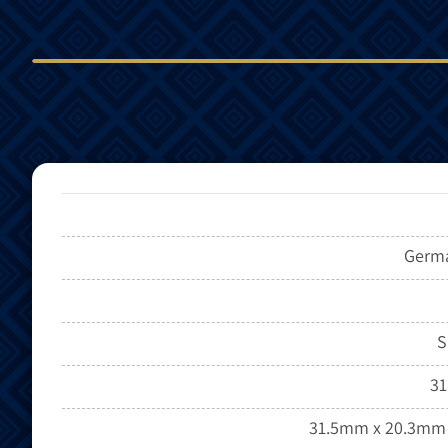
Germa
S
31
31.5mm x 20.3mm