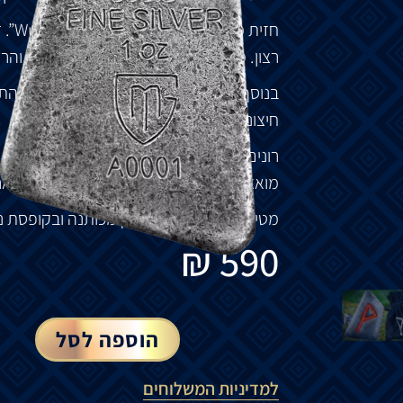
חזית
מטיל
הכסף
מציג
את
הרונה
“
Wunjo
”
.
ז
רצון
.
מציין
את
הסיכוי
להשיג
את
המטרות
והרצ
בנוסף
האות
Wunjo
מסמלת
את
הצורך
להת
חיצוניות
או
ברכוש
חומרי
.
רונים
הם
מטילי
אספנות
יצוקים
,
עשויים
כסף
מואצלת
בצבע
קסום
,
הנראה
רק
כשהוא
מוא
מטיל
הכסף
מגיע
בנרתיק
מכותנה
ובקופסת
נ
₪
590
הוספה לסל
למדיניות המשלוחים