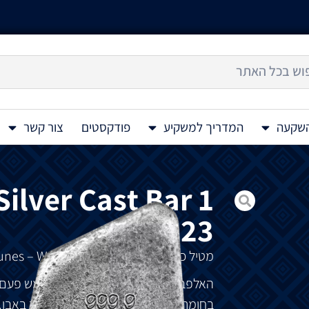
השקעה
המדריך למשקיע
פודקסטים
צור קשר
ilver Cast Bar 1
Oz 2023
מטיל
כסף
Runes – Wunjo Rune 1 Oz 2023
האלפבית
הרוני
(Elder Futhark)
שימש
פעם
בחומרים
שונים
:
עץ
,
עצם
,
מתכת
ולרוב
באבן
.