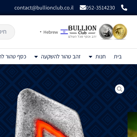
contact@bullionclub.co.il
052-3514230
Hebrew
▼
בית
חנות
זהב טהור להשקעה
כסף טהור ל