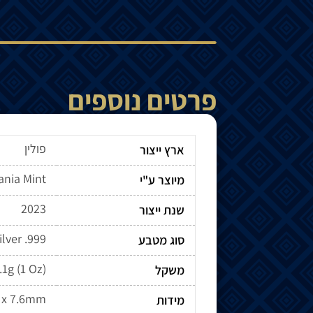
פרטים נוספים
פולין
ארץ ייצור
nia Mint
מיוצר ע"י
2023
שנת ייצור
ilver .999
סוג מטבע
.1g (1 Oz)
משקל
 x 7.6mm
מידות