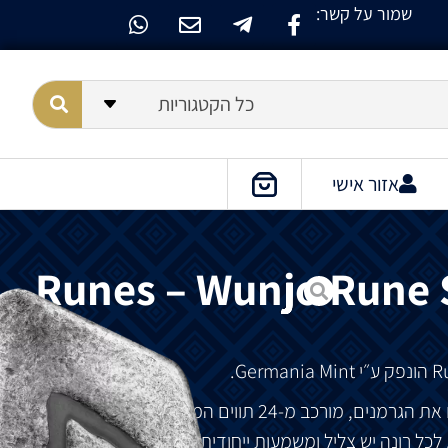
שמור על קשר:
כל הקטגוריות
אזור אישי
Runes – Wunjo Rune S
הונפק
ע״י
Germania Mint
.
את
הגרמנים
,
מורכב
מ
-24
תווים
המכונים
רונים
,
נחצב
לכל
רונה
יש
צליל
ומשמעות
ייחודית
.