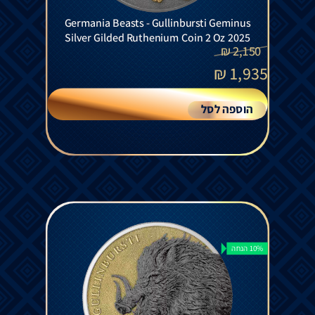
Germania Beasts - Gullinbursti Geminus
Silver Gilded Ruthenium Coin 2 Oz 2025
₪
2,150
₪
1,935
הוספה לסל
10% הנחה