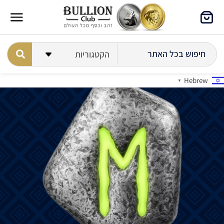
Hebrew
▼