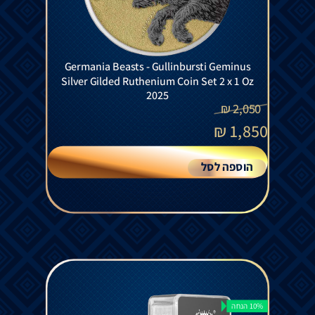
Germania Beasts - Gullinbursti Geminus
Silver Gilded Ruthenium Coin Set 2 x 1 Oz
2025
₪
2,050
₪
1,850
הוספה לסל
10% הנחה