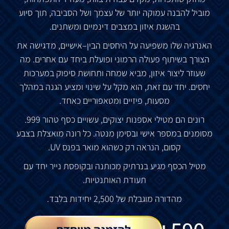
מוביל
להבנה
עמוקה
יותר של
עצמך
ושל
הסביבה
,
תוך
סיוע
בהשגת
איזון
במצבים
דינמיים
ומשתנים
.
האנרגיה
שלו
משפיעה
על
היחסים
הבין
–
אישיים
,
מדגישה
את
הצורך
בשיתוף
פעולה
הרמוני
ופועלת
ביחד
עם
אחרים
.
מה
שעוזר
ליצור
איזון
,
מביא
שמחה
ותחושת
סיפוק
במערכות
יחסים
.
יחד
עם
זאת
,
הוא
מקל
על
שינוי
ומציע
הגנה
במהלך
מסעות
,
פיזיים
ומטאפוריים
כאחד
.
רונים
הם
מטילי
אספנות
יצוקים
,
עשויים
כסף
טהור
999.
מסומנים
במספר
אישי
ובסימן
מנטה
.
כל
רונה
מואצלת
בצבע
קסום
,
הנראה
רק
כשהוא
מואר
בפנס
UV.
מטיל
הכסף
מגיע
בנרתיק
מכותנה
ובקופסת
נייר
יחד
עם
תעודת
האותנטיות
.
מהדורה
מוגבלת
של
2,500
יחידות
בלבד
.