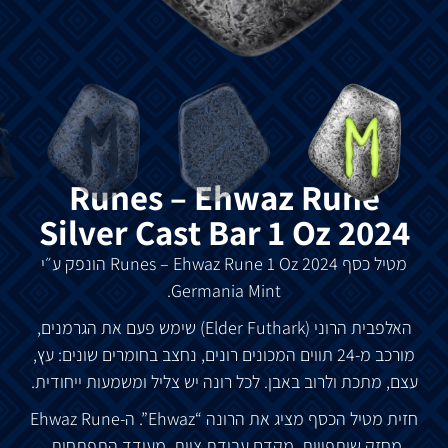
Runes – Ehwaz Rune
Silver Cast Bar 1 Oz 2024
מטיל
כסף
Runes – Ehwaz Rune 1 Oz 2024
הונפק
ע״י
Germania Mint.
האלפבית
הרוני
(Elder Futhark)
שימש
פעם
את
הגרמנים
,
מורכב
מ
-24
תווים
המכונים
רונים
,
נחצב
בחומרים
שונים
:
עץ
,
עצם
,
מתכת
ולרוב
באבן
.
לכל
רונה
יש
צליל
ומשמעות
ייחודית
.
חזית
מטיל
הכסף
מציג
את
הרונה
“Ehwaz”.
ה
-Ehwaz Rune
מחזק
שותפויות
,
מקדם
עבודת
צוות
,
מעודד
התפתחות
,