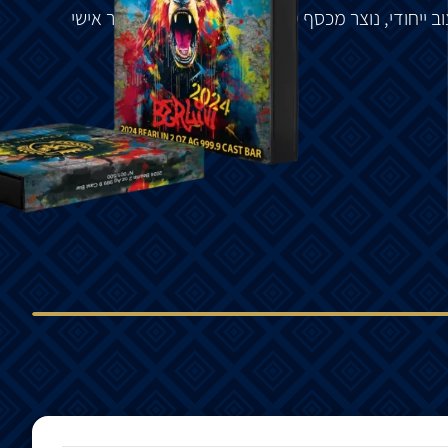
וב
ייחודי
,
נוצר
מכסף
טהור
999.9,
מסומן
במספר
אישי