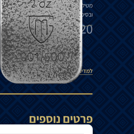
מטיל
כסף
יצוק
מבית
Germania Mint,
בעיצ
ובסימן
המנטה
.
₪
1,120
₪
1,320
הוספה לסל
למדיניות המשלוחים
פרטים נוספים