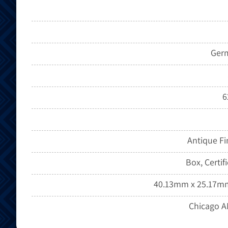
Germ
6
Antique Fi
Box, Certif
40.13mm x 25.17m
Chicago A