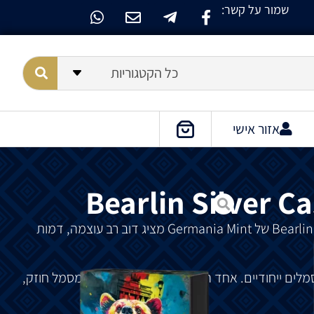
שמור על קשר:
כל הקטגוריות
אזור אישי
Bearlin Silver C
של
Germania Mint
מציג
דוב
רב
עוצמה
,
דמות
מלים
ייחודיים
.
אחד
המוכרים
שבהם
הוא
דוב
המסמל
חוזק
,