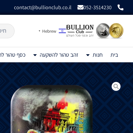
contact@bullionclub.co.il
052-3514230
Hebrew
▼
בית
חנות
זהב טהור להשקעה
כסף טהור ל