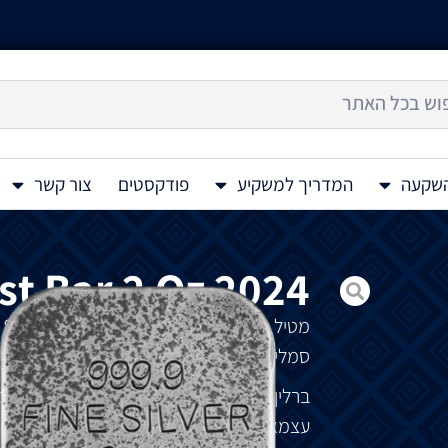
השקעה
המדריך למשקיע
פודקסטים
צור קשר
ast Bar 2 Oz 2024
מטיל
כסף
יצוק
Bearlin Silver Cast Bar 2 Oz 2024
סמלית
של
האומה
הגרמנית
.
ברלין
היא
מקום
משופע
בהיסטוריה
,
תרבות
וס
עצמאות
וחוסן
.