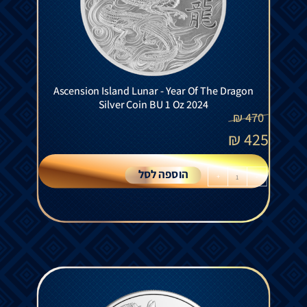
Ascension Island Lunar - Year Of The Dragon
Silver Coin BU 1 Oz 2024
₪
470
₪
425
הוספה לסל
+
-