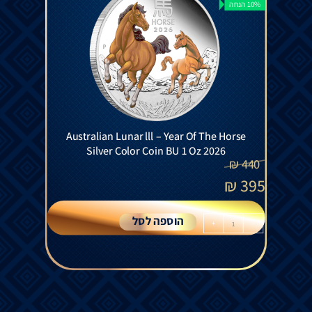
10% הנחה
Australian Lunar lll – Year Of The Horse
Silver Color Coin BU 1 Oz 2026
₪
440
₪
395
הוספה לסל
+
-