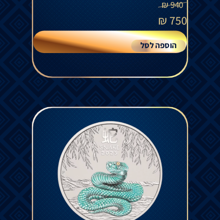
₪
940
₪
750
הוספה לסל