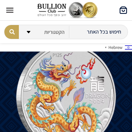
Hebrew
▼