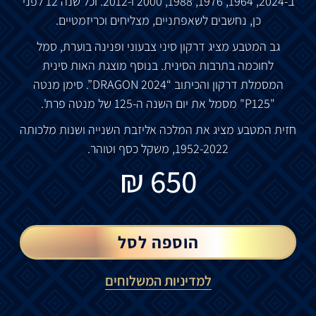
ב
-2024, 1964, 1976, 1988, 2000
ו
-2012.
וכל
שנה
12
לפני
כן
,
נחשבים
לשאפתניים
,
מצליחים
וכריזמטיים
.
גב
המטבע
מציג
דרקון
סיני
צבעוני
ופנינה
בוערת
,
סמל
לחוכמה
בתרבות
הסינית
.
בנוסף
מוצגת
האות
סינית
המסמלת
דרקון
והכיתוב
“DRAGON 2024”.
סימן
מנטה
"P125"
מסמל
את
יום
השנה
ה
-125
של
מנטה
פרת
'.
חזית
המטבע
מציג
את
המלכה
אליזבת
השנייה
ושנות
מלכותה
1952-2022,
משקל
כסף
וטוהר
.
₪
650
הוספה לסל
למדיניות המשלוחים