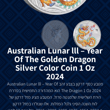
Australian Lunar lll – Year
Of The Golden Dragon
Silver Color Coin 1 Oz
2024
מטבע
כסף
דרקון
בצבע
זהב
Australian Lunar lll – Year Of
The Dragon 1 Oz 2024
הוא
המהדורה
החמישית
בסדרת
הירח
השלישית
של
מנטה
פרת
'.
המטבע
מציג
מזל
דרקון
של
לוח
השנה
הסיני
גלגל
המזלות
.
אלו
שנולדו
במזל
דרקון