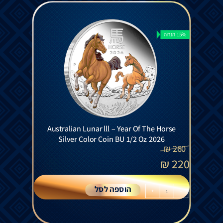
15% הנחה
Australian Lunar lll – Year Of The Horse
Silver Color Coin BU 1/2 Oz 2026
₪
260
₪
220
הוספה לסל
+
-