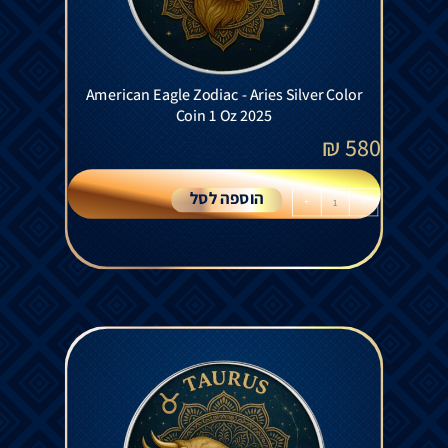
American Eagle Zodiac - Aries Silver Color
Coin 1 Oz 2025
₪
580
הוספה לסל
+
-