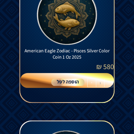
American Eagle Zodiac - Pisces Silver Color
Coin 1 Oz 2025
₪
580
הוספה לסל
+
-