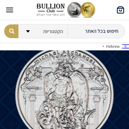
Hebrew
▼