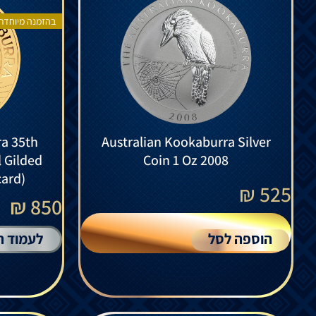
בהזמנה מיוחדת
ra 35th
Australian Kookaburra Silver
l Gilded
Coin 1 Oz 2008
card)
₪
525
850 ₪
הוספה לסל
לעמוד ה