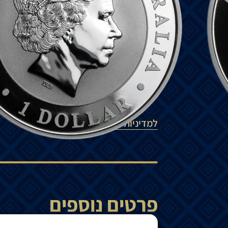
קוקבורה
,
כולל
קוקאבורה
המפורסם
.
הקריאה
בסרטים
ובתוכניות
טלוויזיה
.
₪
505
הוספה לסל
למדיניות המשלוחים
פרטים נוספים