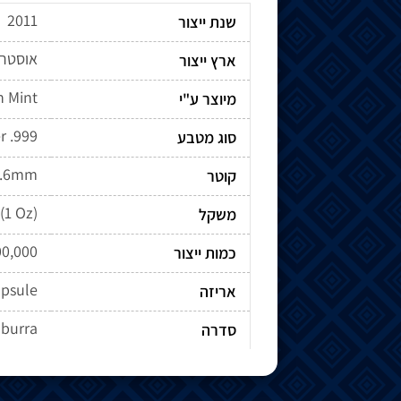
2011
שנת ייצור
אוסטרל
ארץ ייצור
h Mint
מיוצר ע"י
r .999
סוג מטבע
0.6mm
קוטר
(1 Oz)
משקל
00,000
כמות ייצור
psule
אריזה
aburra
סדרה