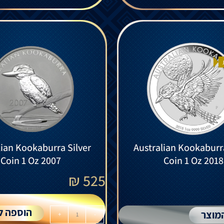
lian Kookaburra Silver
Australian Kookaburra
Coin 1 Oz 2007
Coin 1 Oz 2018
₪
525
הוספה ל
מוצר
+
-