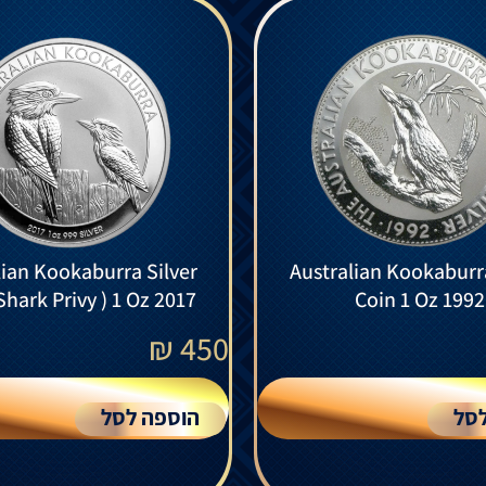
lian Kookaburra Silver
Australian Kookaburra
Shark Privy ) 1 Oz 2017
Coin 1 Oz 1992
₪
450
סל
הוספה לסל