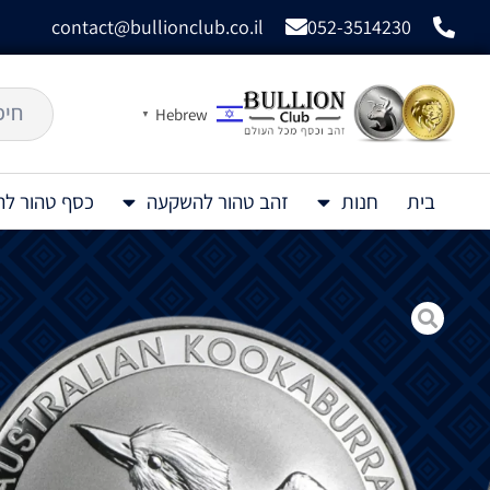
contact@bullionclub.co.il
052-3514230
Hebrew
▼
בית
חנות
זהב טהור להשקעה
כסף טהור ל