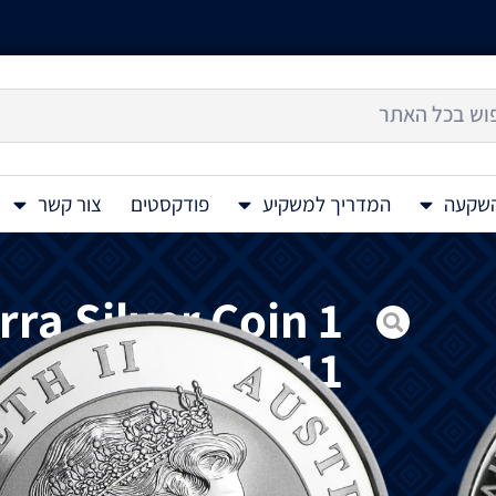
השקעה
המדריך למשקיע
פודקסטים
צור קשר
ra Silver Coin 1
Oz 2011
מטבע
כסף
Australian Kookaburra 1 Oz 2011
באוסטרליה
.
קוקבורה
הם
עופות
דורסים
שלדגים
שמקורם