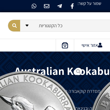
שמור על קשר:
כל הקטגוריות
אזור אישי
Australian Kookabur
מסדרת
קוקאבורה
הכסף
האוסטרלית
הוותיקה
ביותר
באוסטרליה
ובגינאה
החדשה
.
ישנם
ארבעה
מינים
של