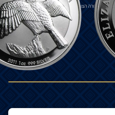
של
הקוקבורה
הצוחקת
שימשה
כאפקט
קול
במשך
שנים