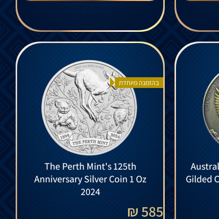
בהזמנה מיוחדת
The Perth Mint's 125th
Austra
Anniversary Silver Coin 1 Oz
Gilded 
2024
585 ₪