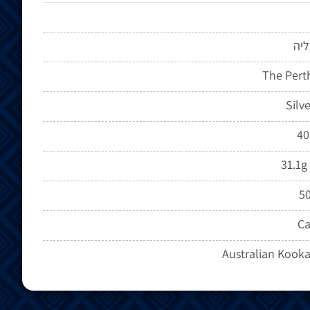
יה
The Pert
Silve
4
31.1g 
5
Ca
Australian Kook