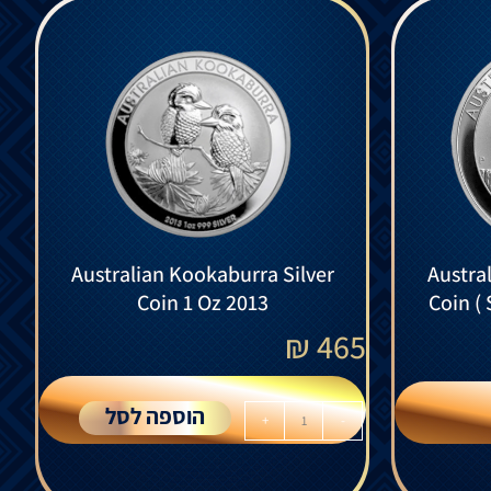
Australian Kookaburra Silver
Austra
Coin 1 Oz 2013
Coin ( 
₪
465
הוספה לסל
+
-