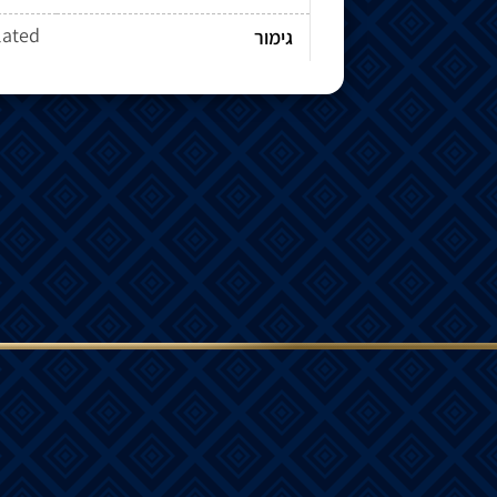
lated
גימור