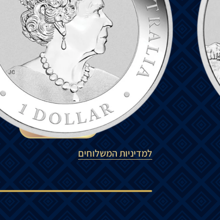
גב המטבע
מציג
שני
ברומבים
זה
לצד
זה
והכי
Perth Mint,
משקל
המטבע ו
תאריך
שנת
2023.
פנים המטבע מציג את הוד מלכותה המלכה אל
אבטחה בצורת אות חרוטה במיקרו-לייזר בתוך 
₪
430
הוספה לסל
למדיניות המשלוחים