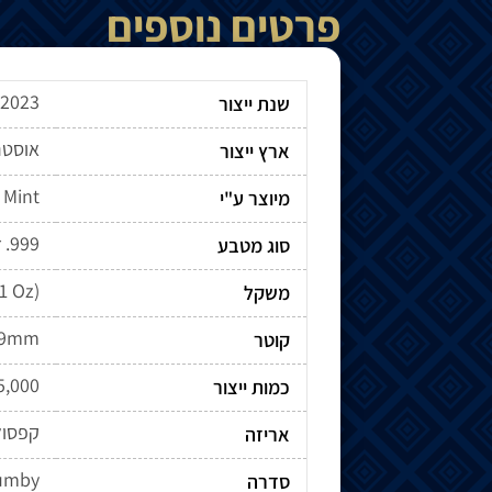
פרטים נוספים
2023
שנת ייצור
אוסטר
ארץ ייצור
 Mint
מיוצר ע"י
r .999
סוג מטבע
(1 Oz)
משקל
.9mm
קוטר
5,000
כמות ייצור
קפסו
אריזה
rumby
סדרה