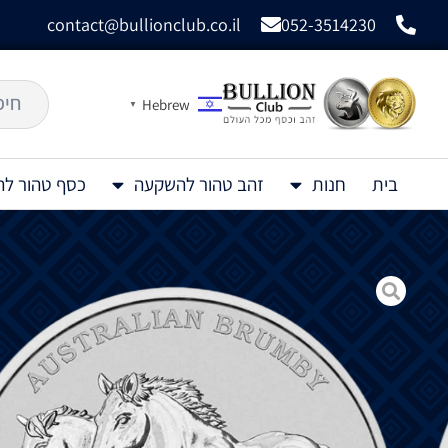
contact@bullionclub.co.il
052-3514230
Hebrew
▼
בית
חנות
זהב טהור להשקעה
כסף טהור ל