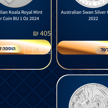
lian Koala Royal Mint
Australian Swan Silver 
er Coin BU 1 Oz 2024
2022
₪
405
הוספה ל
סל
+
-