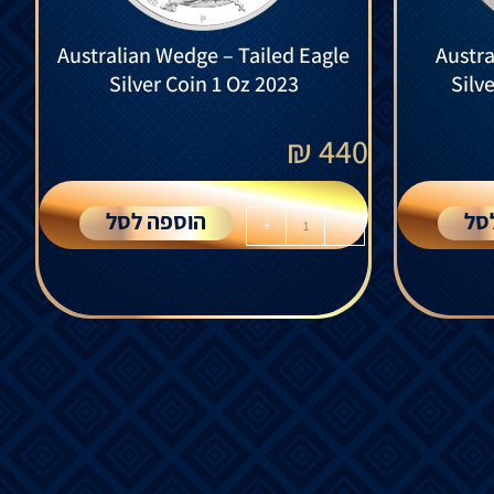
Australian Wedge – Tailed Eagle
Austra
Silver Coin 1 Oz 2023
Silv
₪
440
סל
הוספה לסל
+
-