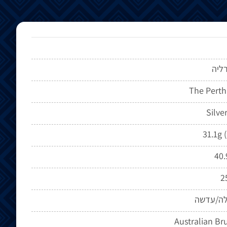
ליה
The Perth
Silve
31.1g 
40
2
לה/עדשה
Australian B