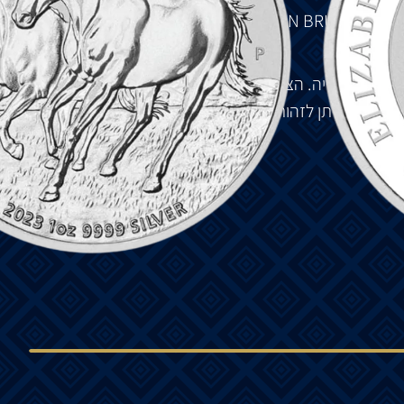
תוב
"AUSTRALIAN BRUMBY",
סימן
המנטה
"P"
של
The
יזבת השנייה. הצד האחורי של המטבע כולל מאפיין
העיצוב. ניתן לזהות רק תחת זכוכית מגדלת.