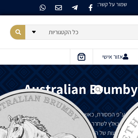
שמור על קשר:
כל הקטגוריות
אזור אישי
Australian Brumby 
ביעית בסדרת Brumby האוסטרלית. ע״פ המסורת, כאשר החייל והפסטורליסט ג'יימס
ברמבי הועבר מסידני לארץ ואן דימן בשנת 1801, הוא נאלץ לשחרר מספר סוסים לשיח. המילה נודעה
י', והמשמעות של המילה היא סוסי בר.