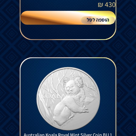
₪
430
הוספה לסל
Australian Koala Royal Mint Silver Coin BU 1