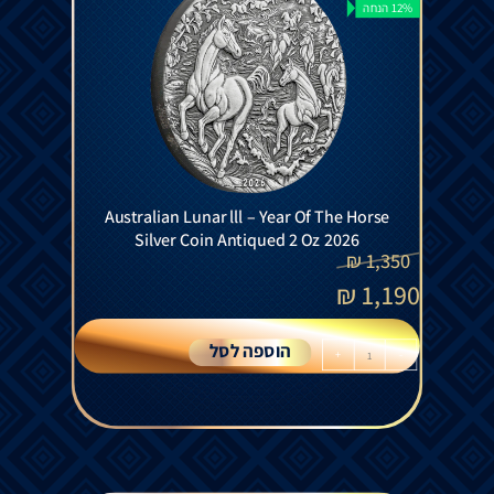
12% הנחה
Australian Lunar lll – Year Of The Horse
Silver Coin Antiqued 2 Oz 2026
₪
1,350
₪
1,190
הוספה לסל
+
-