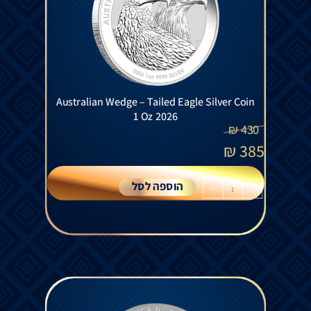
Australian Wedge – Tailed Eagle Silver Coin
1 Oz 2026
₪
430
₪
385
הוספה לסל
+
-