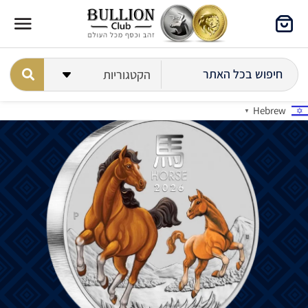
Hebrew
▼