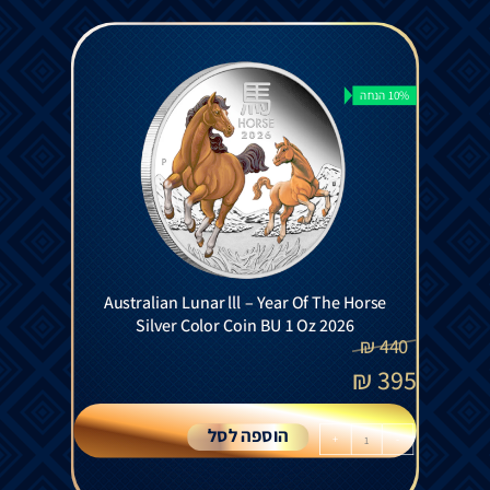
10% הנחה
Australian Lunar lll – Year Of The Horse
Silver Color Coin BU 1 Oz 2026
₪
440
₪
395
הוספה לסל
+
-