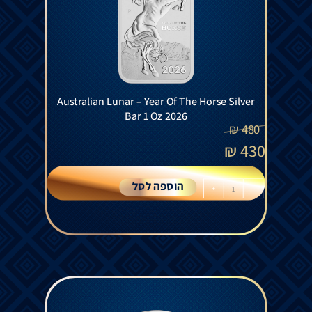
Australian Lunar – Year Of The Horse Silver
Bar 1 Oz 2026
₪
480
₪
430
הוספה לסל
+
-