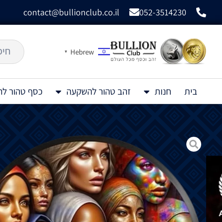
contact@bullionclub.co.il
052-3514230
Hebrew
▼
בית
חנות
זהב טהור להשקעה
כסף טהור ל