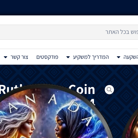
השקעה
המדריך למשקיע
פודקסטים
צור קשר
 Ruthenium Coin
1 Oz 2024
מטבע כסף צבעוני קנדי בציפוי רותניום שחור Women's Day
מוקדש
ליום האישה.
מטבע כסף יום האישה 