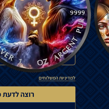
מייפל מקנדה, מצופה ברוטניום שחור וצבעונ
בהיסטוריה העכשווית, יום האישה, המייצג את
₪
790
להזמנה מיוחדת
המחיר עשוי להשתנות בהתאם לזמינות ה
יכול לנוע בין 15% ל-35%.
למדיניות המשלוחים
רוצה לדעת כ