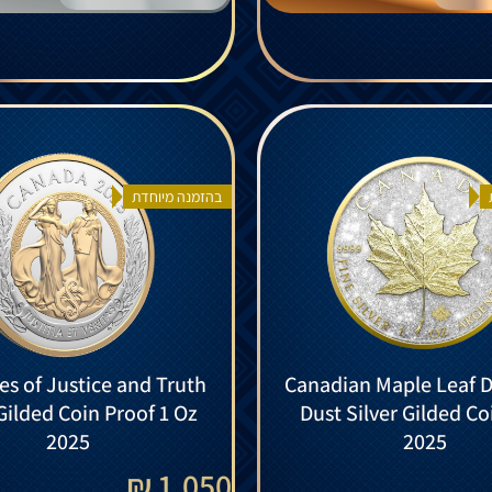
בהזמנה מיוחדת
ies of Justice and Truth
Canadian Maple Leaf 
 Gilded Coin Proof 1 Oz
Dust Silver Gilded Co
2025
2025
1,050 ₪