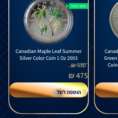
10% הנחה
Canadian Maple Leaf Summer
Canad
Silver Color Coin 1 Oz 2003
Green 
₪
530
Coin
₪
475
הוספה לסל