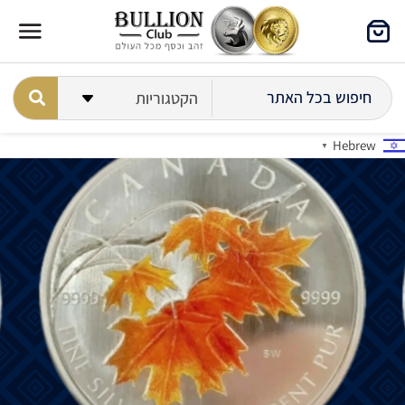
Hebrew
▼