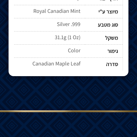
Royal Canadian Mint
מיוצר ע"י
Silver .999
סוג מטבע
31.1g (1 Oz)
משקל
Color
גימור
Canadian Maple Leaf
סדרה