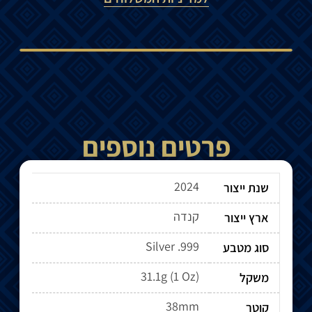
פרטים נוספים
2024
שנת ייצור
קנדה
ארץ ייצור
Silver .999
סוג מטבע
31.1g (1 Oz)
משקל
38mm
קוטר