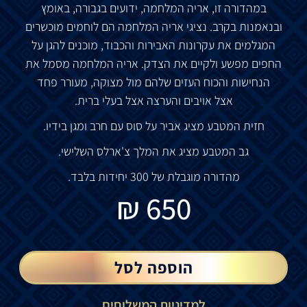
במהדורה
זו
,
אריה
המלחמה
,
ידועים
בגבורה
,
באומץ
ובנאמנות
בקרב
.
נציגי
אריה
המלחמה
הם
לוחמים
מוכשרים
המגלמים
את
עקרונות
האבירות
והכבוד
,
מוכנים
להגן
על
החפים
מפשע
ולקיים
את
הצדק
.
אריה
המלחמה
מסמל
את
הנחישות
והכוח
העזים
שלהם
מול
מצוקה
,
מעורר
פחד
אצל
אויבים
והערצה
אצל
בעלי
ברית
.
חזית
המטבע
מציג
אביר
על
סוס
עם
חרב
ומגן
בידיו
.
גב
המטבע
מציג
את
המלך
צ
'
ארלס
השלישי
.
מהדורה
מוגבלת
של
300
יחידות
בלבד
.
₪
650
הוספה לסל
למדיניות המשלוחים