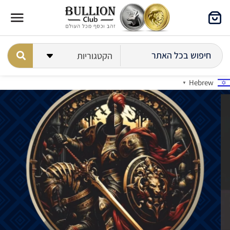
Hebrew
▼