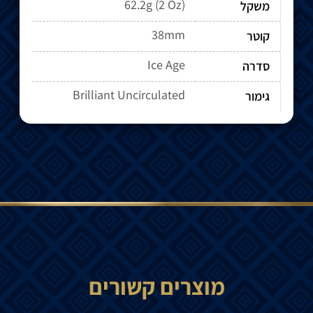
62.2g (2 Oz)
משקל
38mm
קוטר
Ice Age
סדרה
Brilliant Uncirculated
גימור
מוצרים קשורים