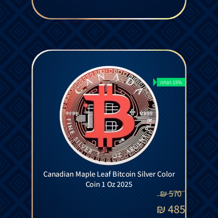
15% הנחה
Canadian Maple Leaf Bitcoin Silver Color
Coin 1 Oz 2025
₪
570
₪
485