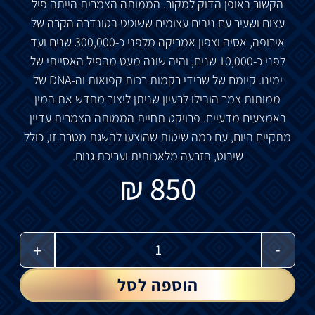
הקשור
באופן
הדוק
למקור
.
הממותה
הצמרית
הייתה
פיל
עצום
ושעיר
עם
ניבים
עצומים
ששוטט
בטונדרה
הקרה
של
אירופה
,
אסיה
וצפון
אמריקה
מלפני
כ
-300,000
שנים
ועד
לפני
כ
-10,000
שנים
,
והיה
שונה
מעט
מהפיל
האסייתי
של
ימינו
.
קיומם
של
שרידי
רקמות
רכות
קפואות
וה
-DNA
של
ממותות
צמר
הובילו
לרעיון
שניתן
ליצור
מחדש
את
המין
באמצעים
מדעיים
.
פרויקט
תחיית
הממותה
הצמרית
עדיין
מתקיים
היום
,
עם
כמה
שיטות
שהוצעו
להשגת
מטרה
זו
,
כולל
שיבוט
,
הזרעה
מלאכותית
ועריכת
גנום
.
₪
850
-
+
הוספה לסל