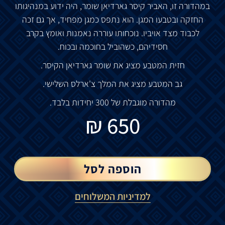
במהדורה
זו
,
האביר
קיסר
גארדיאן
שומר
,
היה
ידוע
במנהיגותו
החזקה
ובטבעו
המגן
.
הוא
נתפס
כמגן
מפחיד
,
אך
גם
זכה
לכבוד
מצד
אויביו
.
נוכחותו
עוררה
נאמנות
ואומץ
בקרב
חסידיהם
,
כשהוביל
בחוכמה
ובכוח
.
חזית
המטבע
מציג
את
שומר
גארדיאן
הקיסר
.
גב
המטבע
מציג
את
המלך
צ
'
ארלס
השלישי
.
מהדורה
מוגבלת
של
300
יחידות
בלבד
.
₪
650
הוספה לסל
למדיניות המשלוחים