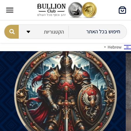
Hebrew
▼