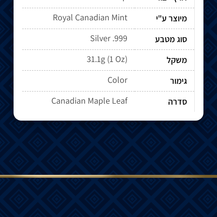
Royal Canadian Mint
מיוצר ע"י
Silver .999
סוג מטבע
31.1g (1 Oz)
משקל
Color
גימור
Canadian Maple Leaf
סדרה