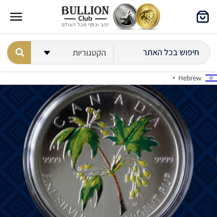
Hebrew
▼