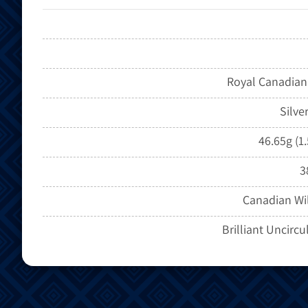
Royal Canadian
Silve
46.65g (1.
3
Canadian Wil
Brilliant Uncircu