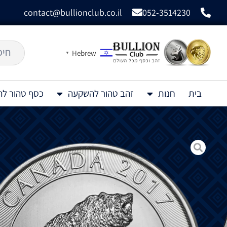
contact@bullionclub.co.il
052-3514230
Hebrew
▼
בית
חנות
זהב טהור להשקעה
כסף טהור ל