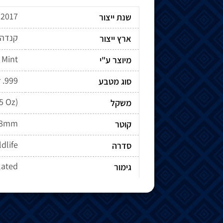
2017
שנת ייצור
קנדה
ארץ ייצור
 Mint
מיוצר ע"י
r .999
סוג מטבע
5 Oz)
משקל
8mm
קוטר
dlife
סדרה
lated
גימור