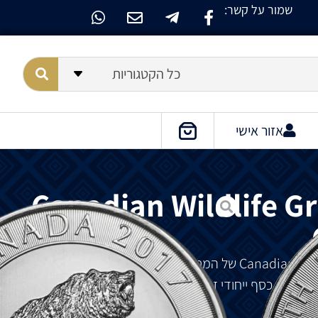
שמור על קשר:
כל הקטגוריות
אזור אישי
Canadian Wildlife Gr
של
המטבעה
המלכותית
הקנדית
הידועה
.
מטבע
כסף
ייחודי
זה
במשקל
1.5
אונקיות
מציג
דוב