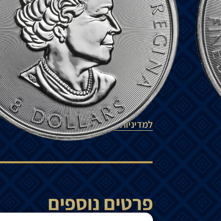
חזית
המטבע
מציג
את
הוד
מלכותה
המלכה
א
גב
המטבע
מציג
את
הדוב
גריזלי
,
היונק
הטורף
₪
590
הוספה לסל
למדיניות המשלוחים
פרטים נוספים