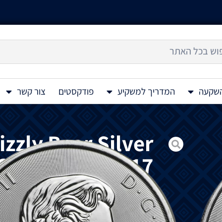
השקעה
המדריך למשקיע
פודקסטים
צור קשר
izzly Bear Silver
Coin 1.5 Oz 2017
מטבע
כסף
Canadian Wildlife Grizzly Bear 1.5 Oz 2017
במוצרי
כסף
משובחים
של
999.
באיכות
גבוהה
גריזלי
.