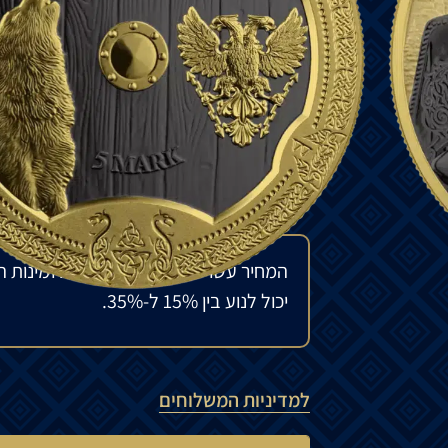
הילדגרד מחזיקה חנית גרמנית ומגן עם תמונה
תפקידו להגן ולתת תחושת ביטחון, פתיחות ות
המטבע – על סלע, ​​מיילל אל הירח. הצד האח
גרמניות חדשות וזאב מיילל.
מוטיב החיות, המסמל חוזק ועצמאות, אינו מקר
₪
1,180
להזמנה מיוחדת
המחיר עשוי להשתנות בהתאם לזמינות ה
יכול לנוע בין 15% ל-35%.
למדיניות המשלוחים