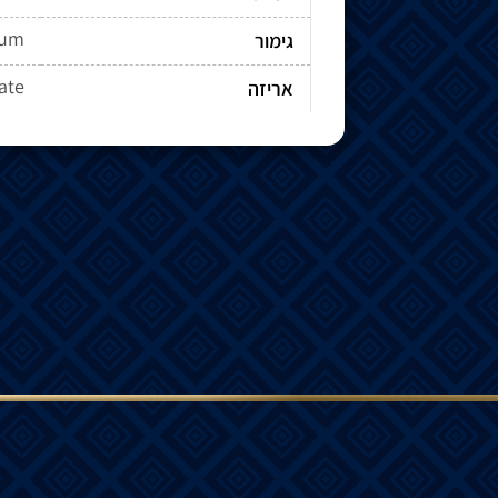
ium
גימור
cate
אריזה