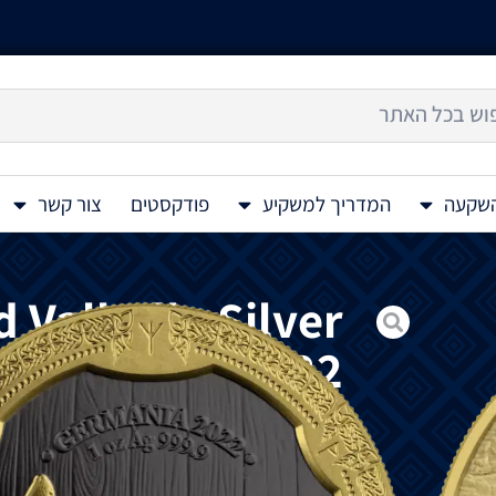
השקעה
המדריך למשקיע
פודקסטים
צור קשר
d Valhalla Silver
d Coin 1 Oz 2022
הסדרה Valkyries משיקה אוסף של
הוולקירים נשאו נשמות של הלוחמים האמיצי
הילדגרד כמגן הגברים. מאחורי הוולקיריה יש