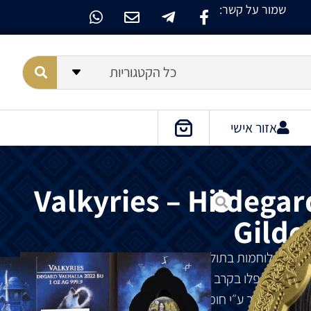
שמור על קשר:
כל הקטגוריות
אזור אישי
Valkyries – Hildegar
Gilde
 אלות גרמניות – לוחמות בתולות יפות, בנותיו של אודין. במיתולוגיה,
ם ביותר שנפלו בקרב לוואלהלה. בצד המטבע מתואר
 מעוז, הנשמר ע״י חומה גבוהה של פלסאדת עץ. בידה