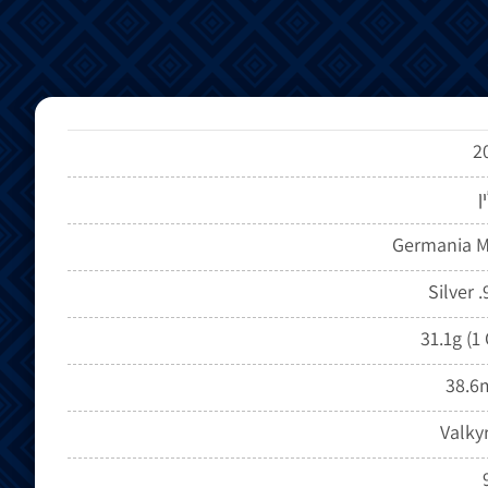
2
ן
Germania M
Silver 
31.1g (1
38.
Valkyr