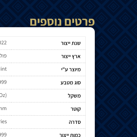
פרטים נוספים
022
שנת ייצור
פולי
ארץ ייצור
int
מיוצר ע"י
.999
סוג מטבע
 Oz)
משקל
6mm
קוטר
ies
סדרה
999
כמות ייצור