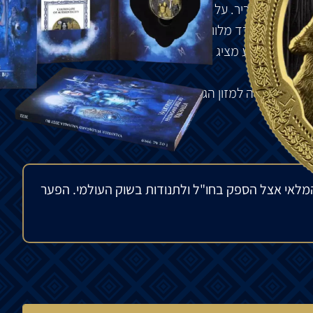
 של זאב פנריר. על השריון של האלה חרוט הרונה אלג'יז –
מיכה. הילדגרד מלווה בזאב, אותו ניתן לראות גם ברקע
ורי של המטבע מציג את הנשר הדו-ראשי, כמו גם רונות
י – בתמורה למזון הגנו זאבים על ההתנחלויות ותושביה.
מלאי אצל הספק בחו"ל ולתנודות בשוק העולמי. הפער