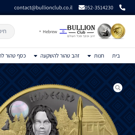
contact@bullionclub.co.il
052-3514230
Hebrew
▼
בית
חנות
זהב טהור להשקעה
כסף טהור ל