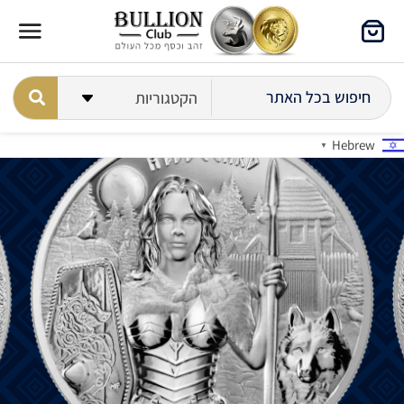
Hebrew
▼