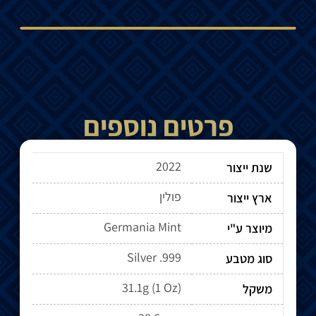
פרטים נוספים
2022
שנת ייצור
פולין
ארץ ייצור
Germania Mint
מיוצר ע"י
Silver .999
סוג מטבע
31.1g (1 Oz)
משקל