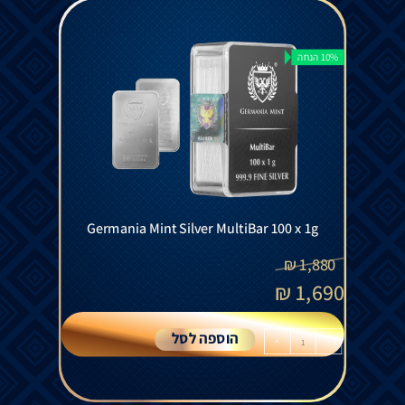
10% הנחה
Germania Mint Silver MultiBar 100 x 1g
₪
1,880
₪
1,690
הוספה לסל
+
-