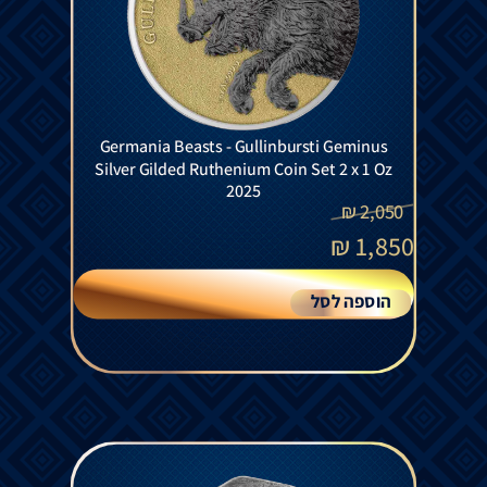
Germania Beasts - Gullinbursti Geminus
Silver Gilded Ruthenium Coin Set 2 x 1 Oz
2025
₪
2,050
₪
1,850
הוספה לסל