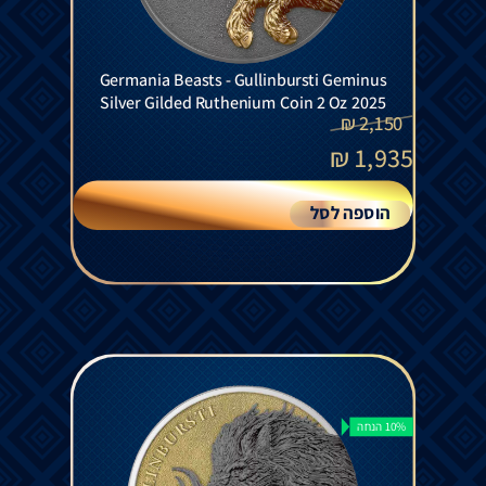
Germania Beasts - Gullinbursti Geminus
Silver Gilded Ruthenium Coin 2 Oz 2025
₪
2,150
₪
1,935
הוספה לסל
10% הנחה