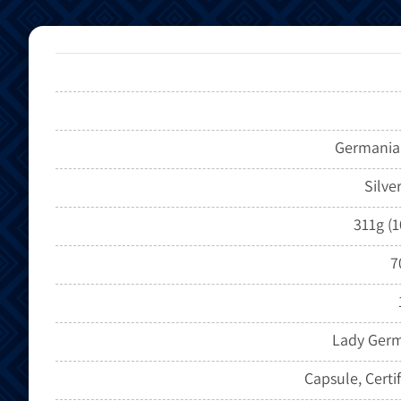
Germania
Silve
311g (1
7
Lady Ger
Capsule, Certif