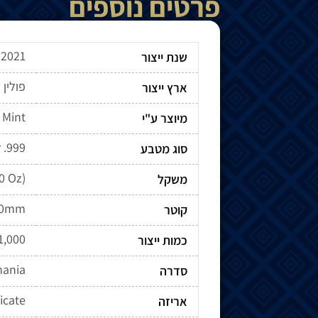
פרטים נוספים
2021
שנת ייצור
פולין
ארץ ייצור
 Mint
מיוצר ע"י
r .999
סוג מטבע
0 Oz)
משקל
0mm
קוטר
1,000
כמות ייצור
mania
סדרה
icate
אריזה