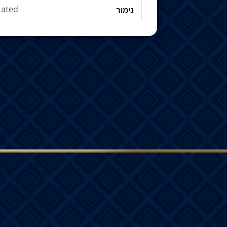
lated
גימור