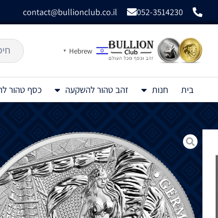
contact@bullionclub.co.il
052-3514230
Hebrew
▼
בית
חנות
זהב טהור להשקעה
כסף טהור ל