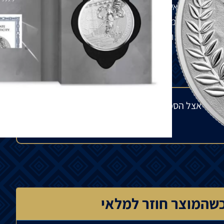
עם נשר דו-ראשי המחזיק ברקים, מוקף בענפי זית. הנשר
יאנוס – האל מכל המקורות, שומר השערים והגשרים, פטרון
ים את העבר והעתיד.
מלאי אצל הספק בחו"ל ולתנודות בשוק העולמי. הפער
שהמוצר חוזר למלאי