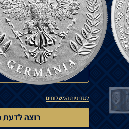
גב המטבע מציג את סמל המנטה של ​​גרמניה 
הוא סמל מהמיתולוגיה הגרמנית, המזוהה עם 
הבריתות. ראשי הנשר הפונים אל ההפך מסמל
₪
5,750
להזמנה מיוחדת
המחיר עשוי להשתנות בהתאם לזמינות ה
יכול לנוע בין 15% ל-35%.
למדיניות המשלוחים
רוצה לדעת כ