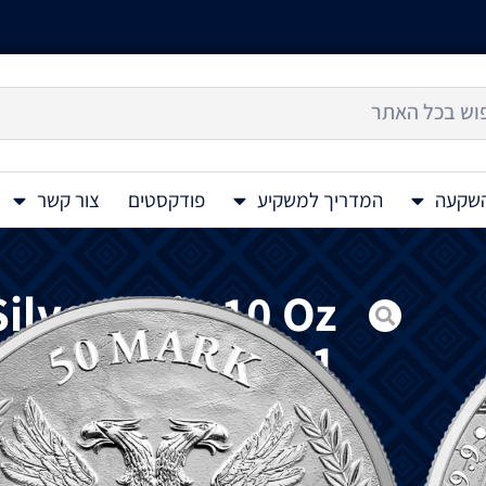
השקעה
המדריך למשקיע
פודקסטים
צור קשר
ilver Coin 10 Oz
2021
מטב
גרמניה.
חזית המטבע מציג את ליידי גרמניה על חרטו