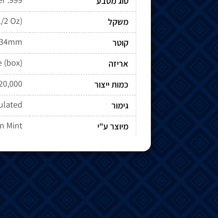
סוג מטבע
1/2 Oz)
משקל
34mm
קוטר
e (box)
אריזה
20,000
כמות ייצור
culated
גימור
n Mint
מיוצר ע"י