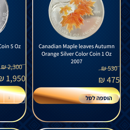
Coin 5 Oz
Canadian Maple leaves Autumn
Orange Silver Color Coin 1 Oz
2007
₪
2,300
₪
530
₪
1,950
₪
475
הוספה לסל
-