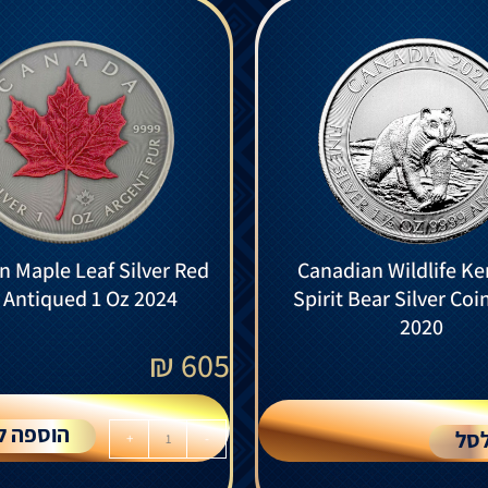
n Maple Leaf Silver Red
Canadian Wildlife K
 Antiqued 1 Oz 2024
Spirit Bear Silver Coi
2020
₪
605
הוספה ל
סל
+
-