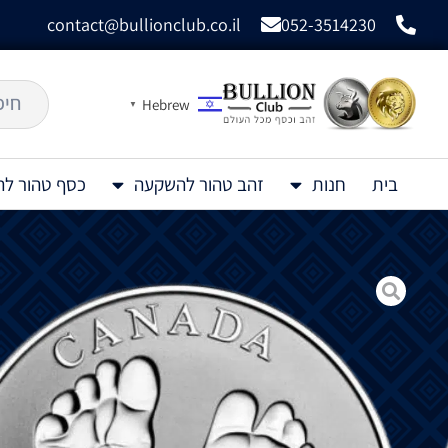
contact@bullionclub.co.il
052-3514230
Hebrew
▼
בית
חנות
זהב טהור להשקעה
כסף טהור ל