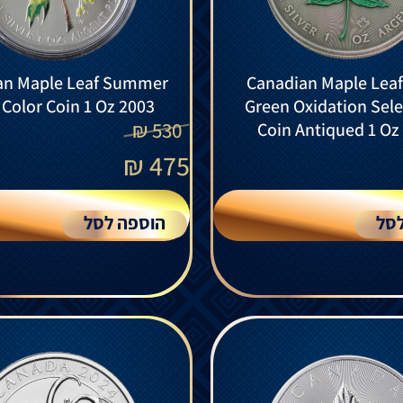
an Maple Leaf Summer
Canadian Maple Leaf 
r Color Coin 1 Oz 2003
Green Oxidation Sele
₪
530
Coin Antiqued 1 Oz
₪
475
סל
הוספה לסל