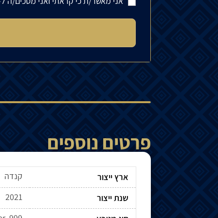
אני מאשר/ת כי קראתי ואני מסכים/ה ל-
פרטים נוספים
קנדה
ארץ ייצור
2021
שנת ייצור
er .999