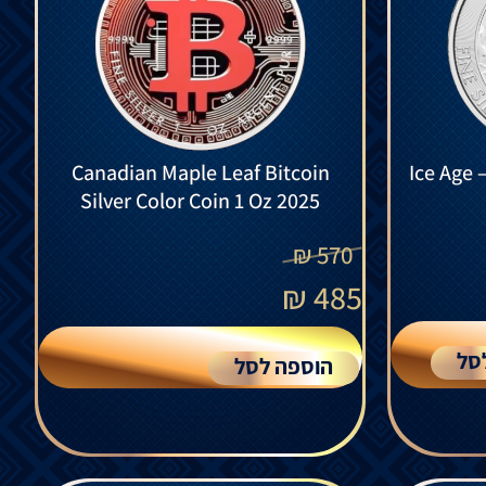
Canadian Maple Leaf Bitcoin
Ice Age
Silver Color Coin 1 Oz 2025
₪
570
₪
485
סל
הוספה לסל