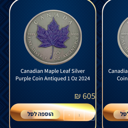
Canadian Maple Leaf Silver
Canadia
Purple Coin Antiqued 1 Oz 2024
Coin
₪
605
סל
הוספה לסל
+
-