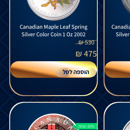
Canadian Maple Leaf Spring
Canadi
Silver Color Coin 1 Oz 2002
Silve
₪
530
₪
475
הוספה לסל
15% הנחה