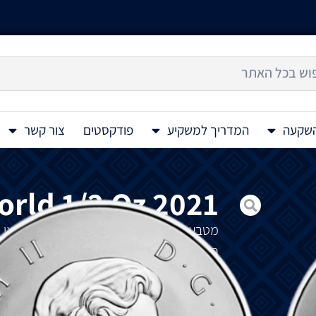
השקעה
המדריך למשקיע
פודקסטים
צור קשר
rld 1/2 Oz 2021
מטבע כסף 
המטבע מציג את הוד מלכותה המלכה אליזבת ה
₪
320
להזמנה מיוחדת