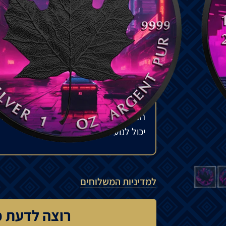
תוארו
לעתים
קרובות
כבעלי
כנף
,
קרניים
ומסו
המטבע
מגיע
במארז
יחד
עם
תעודת
האותנטי
כמות
מוגבלת
של
500
יחידות
בלבד
ברחבי
הע
₪
650
להזמנה מיוחדת
המחיר עשוי להשתנות בהתאם לזמינות ה
יכול לנוע בין 15% ל-35%.
למדיניות המשלוחים
רוצה לדעת כ