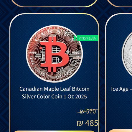
15% הנחה
Canadian Maple Leaf Bitcoin
Ice Age
Silver Color Coin 1 Oz 2025
₪
570
₪
485