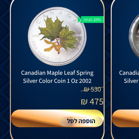
10% הנחה
Canadian Maple Leaf Spring
Canadi
Silver Color Coin 1 Oz 2002
Silve
₪
530
₪
475
הוספה לסל