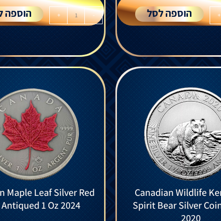
הוספה לסל
הוספה ל
+
-
+
n Maple Leaf Silver Red
Canadian Wildlife K
 Antiqued 1 Oz 2024
Spirit Bear Silver Coi
2020