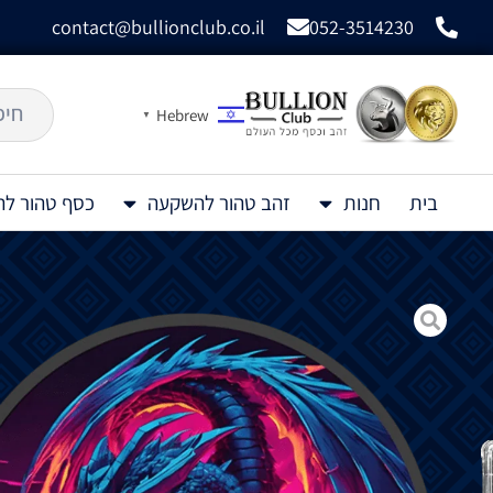
contact@bullionclub.co.il
052-3514230
Hebrew
▼
בית
חנות
זהב טהור להשקעה
כסף טהור ל