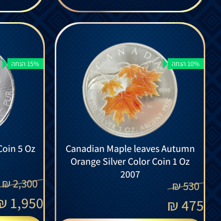
10% הנחה
15% הנחה
Coin 5 Oz
Canadian Maple leaves Autumn
Orange Silver Color Coin 1 Oz
2007
₪
2,300
₪
530
₪
1,950
₪
475