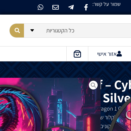
שמור על קשר:
כל הקטגוריות
אזור אישי
Maple Leaf – C
Silve
מציג
את
הסייברפאנק
של
יע
בפולקלור
של
תרבויות
מרובות
ברחבי
העולם
.
האמונות
ם
,
אך
דרקונים
בתרבויות
המערב
מאז
י מי
הביניים
הגבוהים