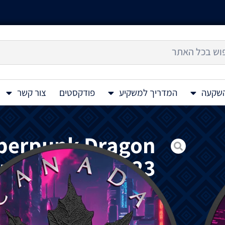
השקעה
המדריך למשקיע
פודקסטים
צור קשר
yberpunk Dragon
r Coin 1 Oz 2023
מטבע
כסף
צבעוני
בגימור
פלטינה
שחורה
Cyberpunk Dragon 1 Oz 2023
הדרקון
.
דרקון
הוא
יצור
אגדי
קסום
גדול
המופ
לגבי
דרקונים
משתנות
במידה
ניכרת
בין
אזורי