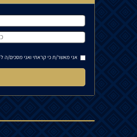
אני מאשר/ת כי קראתי ואני מסכים/ה ל-