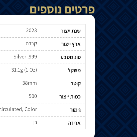
פרטים נוספים
2023
שנת ייצור
קנדה
ארץ ייצור
Silver .999
סוג מטבע
31.1g (1 Oz)
משקל
38mm
קוטר
500
כמות ייצור
circulated, Color
גימור
כן
אריזה