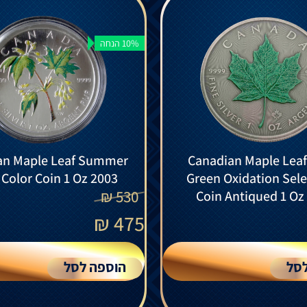
10% הנחה
an Maple Leaf Summer
Canadian Maple Leaf 
r Color Coin 1 Oz 2003
Green Oxidation Sele
₪
530
Coin Antiqued 1 Oz
₪
475
סל
הוספה לסל