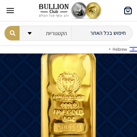
Hebrew
▼