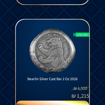
20% הנחה
Bearlin Silver Cast Bar 2 Oz 2026
₪
1,520
₪
1,215