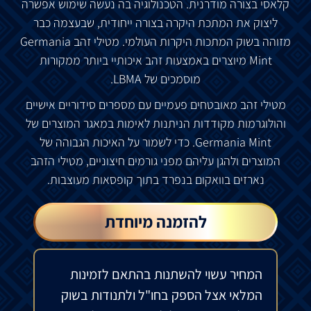
קלאסי
בצורה
מודרנית
.
הטכנולוגיה
בה
נעשה
שימוש
אפשרה
ליצוק
את
המתכת
היקרה בצורה
ייחודית
,
שבעצמה
כבר
מזוהה
בשוק
המתכות היקרות
העולמי
.
מטילי זהב
Germania
Mint
מיוצרים
באמצעות
זהב
איכותיי
ביותר
ממקורות
מוסמכים
של
LBMA.
מטילי
זהב
מאובטחים
פעמיים
עם
מספרים
סידוריים
אישיים
והולוגרמות
מקודדות
הניתנות
לאימות
במאגר
המוצרים
של
Germania Mint.
כדי
לשמור
על
האיכות
הגבוהה
של
המוצרים
ולהגן
עליהם
מפני
גורמים
חיצוניים
,
מטילי
הזהב
נארזים
בוואקום
בנפרד
בתוך
קופסאות
מעוצבות
.
להזמנה מיוחדת
המחיר עשוי להשתנות בהתאם לזמינות
המלאי אצל הספק בחו"ל ולתנודות בשוק