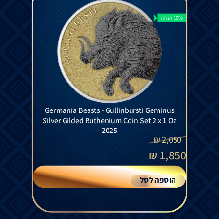
10% הנחה
Germania Beasts - Gullinbursti Geminus
Silver Gilded Ruthenium Coin Set 2 x 1 Oz
2025
₪
2,050
₪
1,850
הוספה לסל