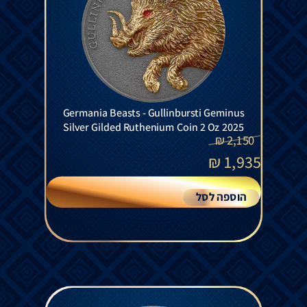
Germania Beasts - Gullinbursti Geminus
Silver Gilded Ruthenium Coin 2 Oz 2025
₪
2,150
₪
1,935
הוספה לסל