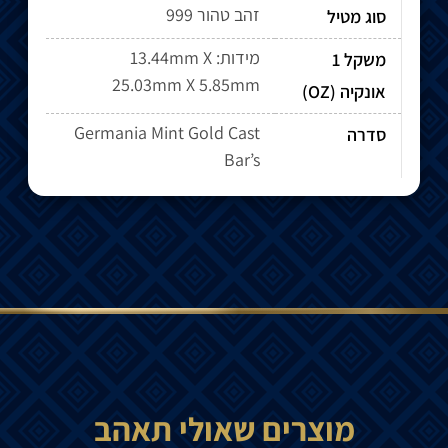
זהב טהור 999
סוג מטיל
מידות: 13.44mm X
משקל 1
25.03mm X 5.85mm
אונקיה (OZ)
Germania Mint Gold Cast
סדרה
Bar’s
מוצרים שאולי תאהב