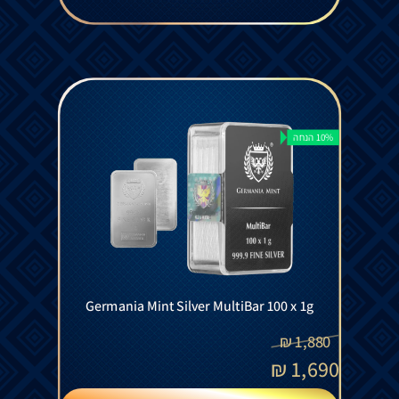
10% הנחה
Germania Mint Silver MultiBar 100 x 1g
₪
1,880
₪
1,690