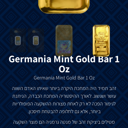
Germania Mint Gold Bar 1
Oz
Germania Mint Gold Bar 1 Oz
זהב
תמיד
היה
המתכת
היקרה
ביותר
שאיתו
האדם
השווה
עושר
ושגשוג
.
לאורך
ההיסטוריה
המתכת
הכבדה
,
הניתנת
לגימור
הפכה
לא
רק
לאחת
מצורות
ההשקעה
הפופולריות
ביותר
,
אלא
גם
לחלופה
להבטחת
חיסכון
.
מטילים
ביציקת
זהב
של
מנטה
גרמניה
הם
מוצר
השקעה