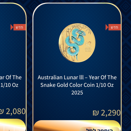
חדש
חדש
ear Of The
Australian Lunar lll – Year Of The
 1/10 Oz
Snake Gold Color Coin 1/10 Oz
2025
₪
2,080
₪
2,290
הוספה לסל
-