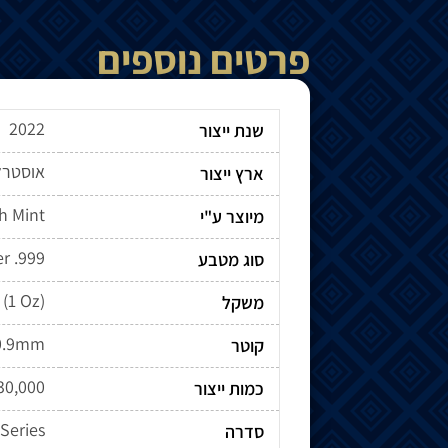
פרטים נוספים
2022
שנת ייצור
אוסטרל
ארץ ייצור
h Mint
מיוצר ע"י
er .999
סוג מטבע
 (1 Oz)
משקל
0.9mm
קוטר
30,000
כמות ייצור
Series
סדרה