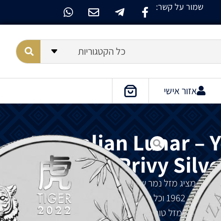
שמור על קשר:
כל הקטגוריות
אזור אישי
Australian Lunar – Y
Dragon Privy Silve
 כסף של סדרת הירח האוסטרלית III. המטבע מציג מזל נמר של לוח השנה הסיני גלגל המזלות. אלו
שנולדו במזל נמר ב-2022, 2010, 1998, 1986, 1974, 1962 וכל שנה 12 לפני כן, נחשבים לרגישים,
סמל כוח ומזל טוב. הנמר מייצג אומץ, נמרצות ומצטיין