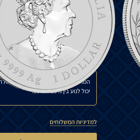
כמנהיג. טיגריסים הם מאוד מוכווני הצלחה, א
גב המטבע מציג נמר גאה המוביל את הגור שלו
ואת הכיתוב TIGER 2022.
פנים המטבע מציג את המלכה אליזבת השנייה
₪
580
להזמנה מיוחדת
המחיר עשוי להשתנות בהתאם לזמינות ה
יכול לנוע בין 15% ל-35%.
למדיניות המשלוחים