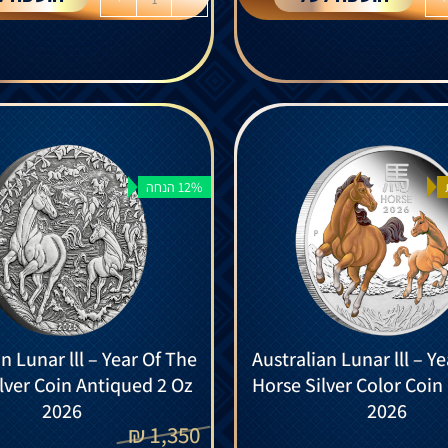
12% הנחה
n Lunar lll – Year Of The
Australian Lunar lll – Y
lver Coin Antiqued 2 Oz
Horse Silver Color Coin 
2026
2026
₪
1,350