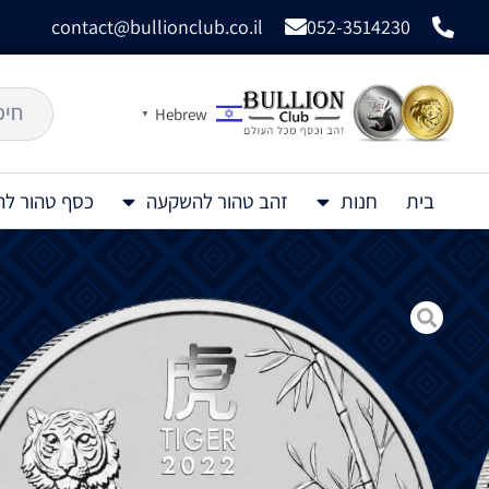
contact@bullionclub.co.il
052-3514230
Hebrew
▼
בית
חנות
זהב טהור להשקעה
כסף טהור ל