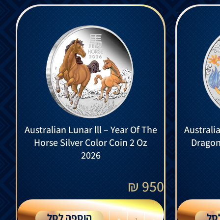
Australian Lunar lll – Year Of The
Australia
Horse Silver Color Coin 2 Oz
Dragon 
2026
₪
950
סל
הוספה לסל
+
-