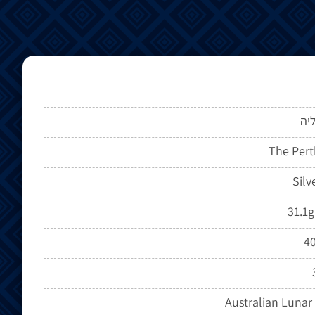
יה
The Pert
Silv
31.1g
4
Australian Lunar 