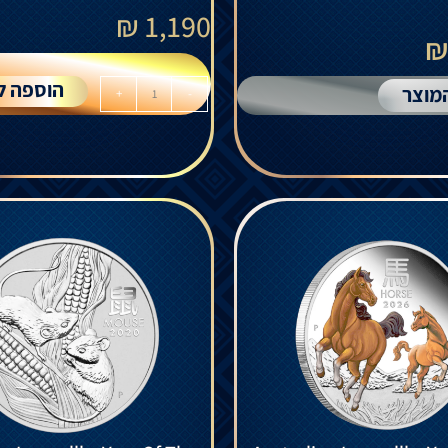
₪
1,190
הוספה ל
מוצר
+
-