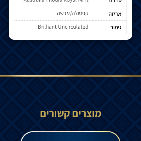
סדרה
קפסולה/עדשה
אריזה
Brilliant Uncirculated
גימור
מוצרים קשורים