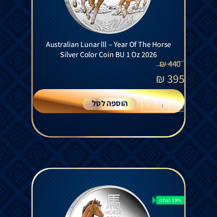
Australian Lunar lll – Year Of The Horse
Silver Color Coin BU 1 Oz 2026
₪
440
₪
395
הוספה לסל
+
-
19% הנחה