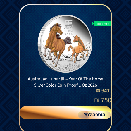
20% הנחה
Australian Lunar lll – Year Of The Horse
Silver Color Coin Proof 1 Oz 2026
₪
940
₪
750
הוספה לסל