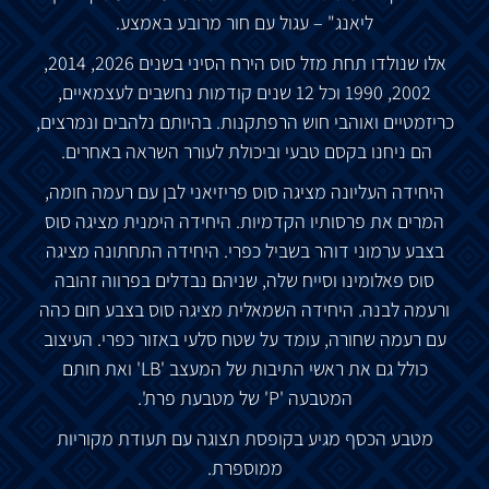
ליאנג" – עגול עם חור מרובע באמצע.
אלו שנולדו תחת מזל סוס הירח הסיני בשנים 2026, 2014,
2002, 1990 וכל 12 שנים קודמות נחשבים לעצמאיים,
כריזמטיים ואוהבי חוש הרפתקנות. בהיותם נלהבים ונמרצים,
הם ניחנו בקסם טבעי וביכולת לעורר השראה באחרים.
היחידה העליונה מציגה סוס פריזיאני לבן עם רעמה חומה,
המרים את פרסותיו הקדמיות. היחידה הימנית מציגה סוס
בצבע ערמוני דוהר בשביל כפרי. היחידה התחתונה מציגה
סוס פאלומינו וסייח שלה, שניהם נבדלים בפרווה זהובה
ורעמה לבנה. היחידה השמאלית מציגה סוס בצבע חום כהה
עם רעמה שחורה, עומד על שטח סלעי באזור כפרי. העיצוב
כולל גם את ראשי התיבות של המעצב 'LB' ואת חותם
המטבעה 'P' של מטבעת פרת'.
מטבע הכסף מגיע בקופסת תצוגה עם תעודת מקוריות
ממוספרת.