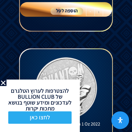
הוספה לסל
+
-
להצטרפות לערוץ הטלגרם
של BULLION CLUB
לעדכונים ומידע שוטף בנושא
מתכות יקרות
לחצו כאן
The Phantom Silver Coin 1 Oz 2022