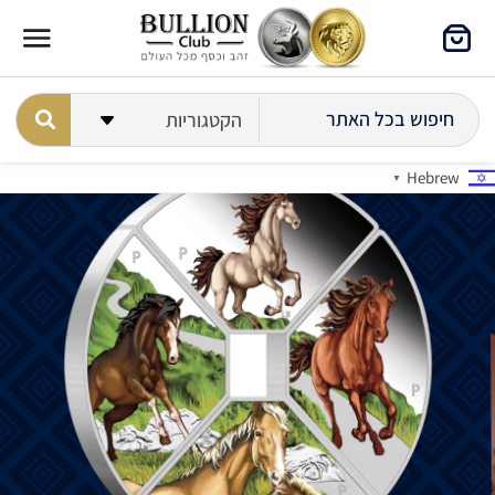
Hebrew
▼