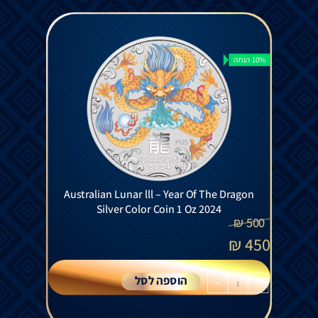
10% הנחה
Australian Lunar lll – Year Of The Dragon
Silver Color Coin 1 Oz 2024
₪
500
₪
450
הוספה לסל
+
-