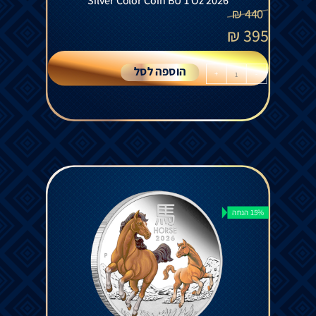
Silver Color Coin BU 1 Oz 2026
₪
440
₪
395
הוספה לסל
+
-
15% הנחה