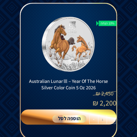
10% הנחה
Australian Lunar lll – Year Of The Horse
Silver Color Coin 5 Oz 2026
₪
2,450
₪
2,200
הוספה לסל
+
-