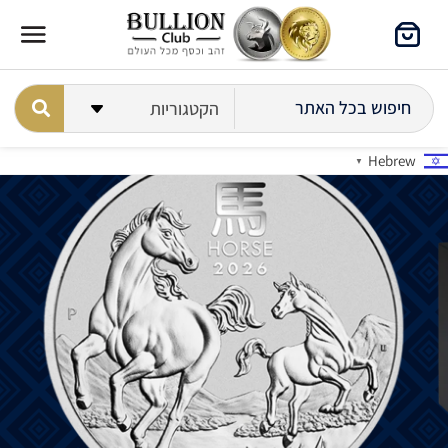
Hebrew
▼