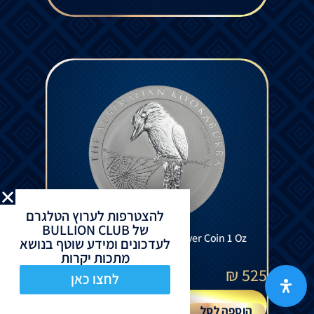
להצטרפות לערוץ הטלגרם
של BULLION CLUB
Australian Kookaburra Silver Coin 1 Oz
לעדכונים ומידע שוטף בנושא
2008
מתכות יקרות
₪
525
לחצו כאן
הוספה לסל