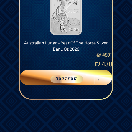
Australian Lunar – Year Of The Horse Silver
Bar 1 Oz 2026
₪
480
₪
430
הוספה לסל
+
-