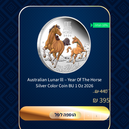
10% הנחה
Australian Lunar lll – Year Of The Horse
Silver Color Coin BU 1 Oz 2026
₪
440
₪
395
הוספה לסל
+
-