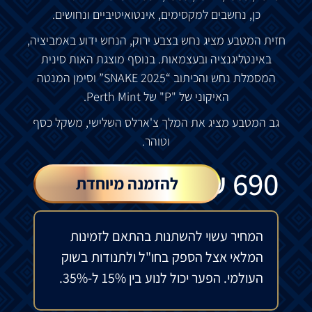
כן
,
נחשבים
למקסימים
,
אינטואיטיביים
ונחושים.
חזית
המטבע
מציג
נחש בצבע ירוק,
הנחש
ידוע
באמביציה
,
באינטליגנציה
ובעצמאות
.
בנוסף
מוצגת
האות
סינית
המסמלת
נחש
והכיתוב
“SNAKE 2025”
וסימן
המנטה
האיקוני
של
"P"
של
Perth Mint.
גב
המטבע
מציג
את
המלך
צ
'
ארלס
השלישי
,
משקל
כסף
וטוהר
.
₪
690
להזמנה מיוחדת
המחיר עשוי להשתנות בהתאם לזמינות
המלאי אצל הספק בחו"ל ולתנודות בשוק
העולמי. הפער יכול לנוע בין 15% ל-35%.