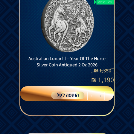
12% הנחה
Australian Lunar lll – Year Of The Horse
Silver Coin Antiqued 2 Oz 2026
₪
1,350
₪
1,190
הוספה לסל
+
-