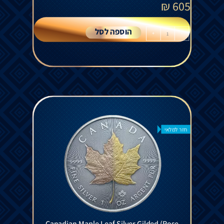
₪
605
הוספה לסל
+
-
חזר למלאי
Canadian Maple Leaf Silver Gilded (Rose