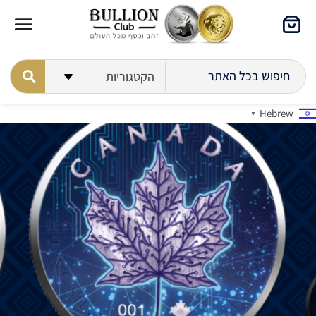
Hebrew
▼