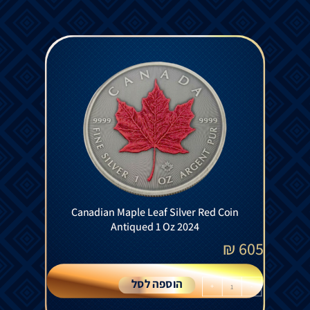
Canadian Maple Leaf Silver Red Coin
Antiqued 1 Oz 2024
₪
605
הוספה לסל
+
-