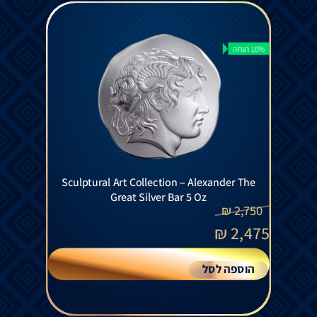
10% הנחה
Sculptural Art Collection – Alexander The
Great Silver Bar 5 Oz
₪
2,750
₪
2,475
הוספה לסל