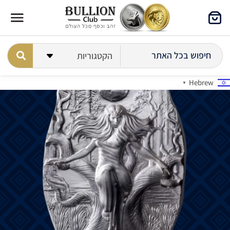
Hebrew
▼