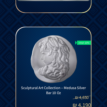
10% הנחה
Sculptural Art Collection – Medusa Silver
Bar 10 Oz
₪
4,650
₪
4,190