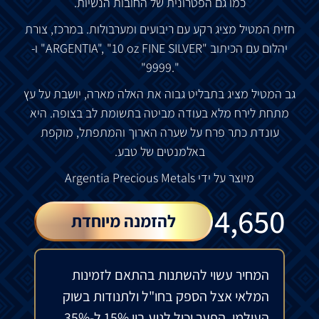
כמו
גם
הפטרונית
של
החובות
הנשיות
.
חזית
המטיל
מציג
רקע
עם
ריבועים
ומערבולות
.
במרכז
,
צורת
יהלום
עם
הכיתוב
"ARGENTIA", "10 oz FINE SILVER"
ו
-
".9999"
גב
המטיל
מציג
בתבליט
גבוה
את
האלה
מארה
,
יושבת
על
עץ
מתחת
לירח
מלא
בעודה
מביטה
בתשומת
לב
בצופה
.
היא
עונדת
כתר
פרח
על
שערה הארוך
והמתפתל
,
מוקפת
באלמנטים
של
טבע
.
מיוצר
על
ידי
Argentia Precious Metals
₪
4,650
להזמנה מיוחדת
המחיר עשוי להשתנות בהתאם לזמינות
המלאי אצל הספק בחו"ל ולתנודות בשוק
העולמי. הפער יכול לנוע בין 15% ל-35%.