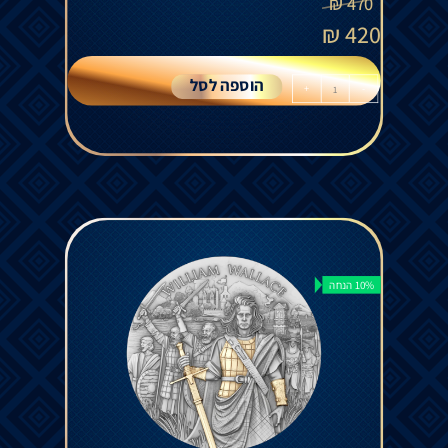
₪
470
₪
420
הוספה לסל
+
-
10% הנחה