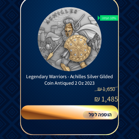
10% הנחה
Legendary Warriors - Achilles Silver Gilded
Coin Antiqued 2 Oz 2023
₪
1,650
₪
1,485
הוספה לסל