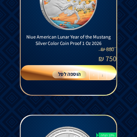
Niue American Lunar Year of the Mustang
Silver Color Coin Proof 1 Oz 2026
₪
880
₪
750
הוספה לסל
+
-
10% הנחה