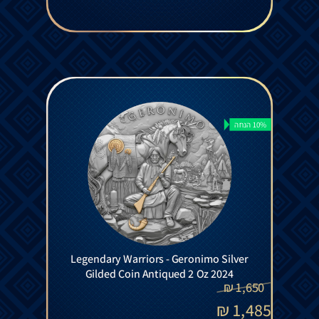
10% הנחה
Legendary Warriors - Geronimo Silver
Gilded Coin Antiqued 2 Oz 2024
₪
1,650
₪
1,485