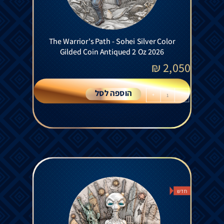
The Warrior's Path - Sohei Silver Color
Gilded Coin Antiqued 2 Oz 2026
₪
2,050
הוספה לסל
+
-
חדש