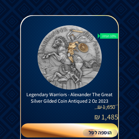
10% הנחה
Legendary Warriors - Alexander The Great
Silver Gilded Coin Antiqued 2 Oz 2023
₪
1,650
₪
1,485
הוספה לסל