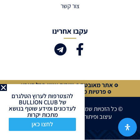
צור קשר
עקבו אחרינו
אתר מאובטח
שירות אישי בכל הארץ
פרטיות מלאה
קנייה מאובטחת
להצטרפות לערוץ הטלגרם
של BULLION CLUB
לעדכונים ומידע שוטף בנושא
© כל הזכויות שמורות לחברת BULLION CLUB
מתכות יקרות
עיצוב ופיתוח אתרים ע”י
Site Market
לחצו כאן