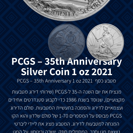
PCGS – 35th Anniversary
Silver Coin 1 oz 2021
מטבע
כסף
PCGS – 35th Anniversary 1 oz 2021
מנציח
את
יום
השנה
ה
-35
ל
-PCGS (
שירותי
דירוג
מטבעות
מקצועיים
),
שנוסד
בשנת
1986
כדי
לקבוע
סטנדרטים
אחידים
ועצמאיים
לדירוג
והסמכה
בתעשיית
המטבעות
.
סולם
הדירוג
PCGS
מבוסס
על
המספרים
1-70
של
סולם
שלדון
והוא
הקו
המנחה
למטבעות
לדירוג
.
המטבע
מציג
את
ליידי
ליברטי
נושאת
מגן
וחרב
,
המסמלים
חוזק
,
יושרה
וביטחון
.
על
המגן