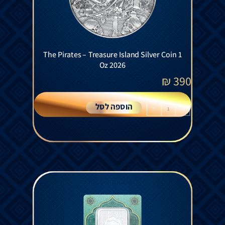
The Pirates – Treasure Island Silver Coin 1
Oz 2026
₪
390
הוספה לסל
+
-