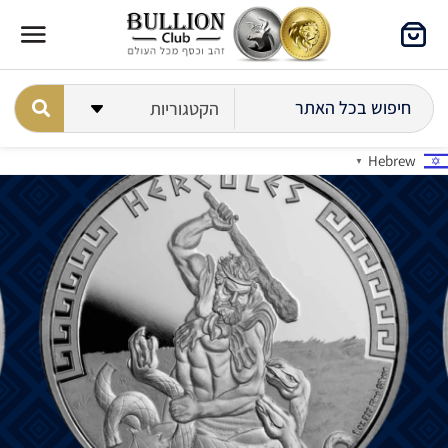
Hebrew
▼