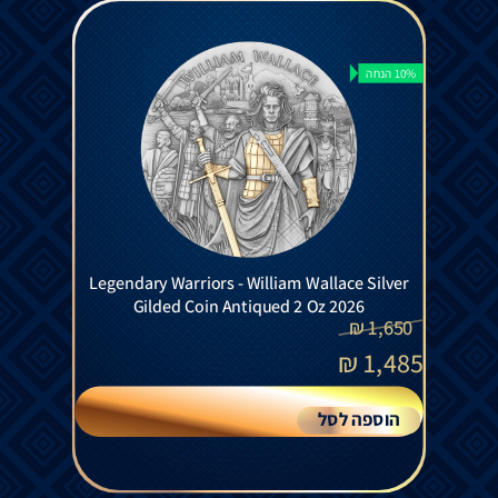
10% הנחה
Legendary Warriors - William Wallace Silver
Gilded Coin Antiqued 2 Oz 2026
₪
1,650
₪
1,485
הוספה לסל