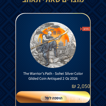
חדש
The Warrior's Path - Sohei Silver Color
Gilded Coin Antiqued 2 Oz 2026
₪
2,050
הוספה לסל
+
-