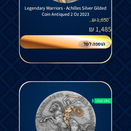
Legendary Warriors - Achilles Silver Gilded
Coin Antiqued 2 Oz 2023
₪
1,650
₪
1,485
הוספה לסל
10% הנחה