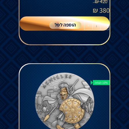
₪
420
₪
380
הוספה לסל
+
-
10% הנחה