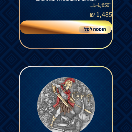
₪
1,650
₪
1,485
הוספה לסל