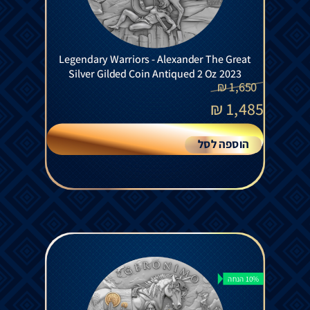
Legendary Warriors - Alexander The Great
Silver Gilded Coin Antiqued 2 Oz 2023
₪
1,650
₪
1,485
הוספה לסל
10% הנחה