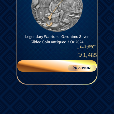
Legendary Warriors - Geronimo Silver
Gilded Coin Antiqued 2 Oz 2024
₪
1,650
₪
1,485
הוספה לסל