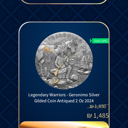
10% הנחה
Legendary Warriors - Geronimo Silver
Gilded Coin Antiqued 2 Oz 2024
₪
1,650
₪
1,485