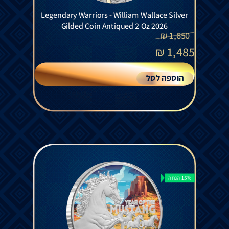
Legendary Warriors - William Wallace Silver
Gilded Coin Antiqued 2 Oz 2026
₪
1,650
₪
1,485
הוספה לסל
15% הנחה