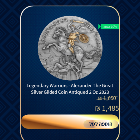
10% הנחה
Legendary Warriors - Alexander The Great
Silver Gilded Coin Antiqued 2 Oz 2023
₪
1,650
₪
1,485
הוספה לסל