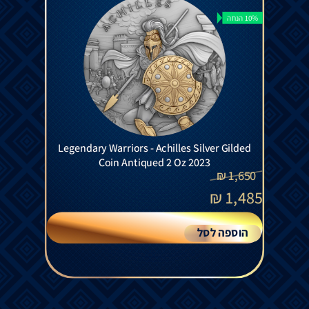
10% הנחה
Legendary Warriors - Achilles Silver Gilded
Coin Antiqued 2 Oz 2023
₪
1,650
₪
1,485
הוספה לסל