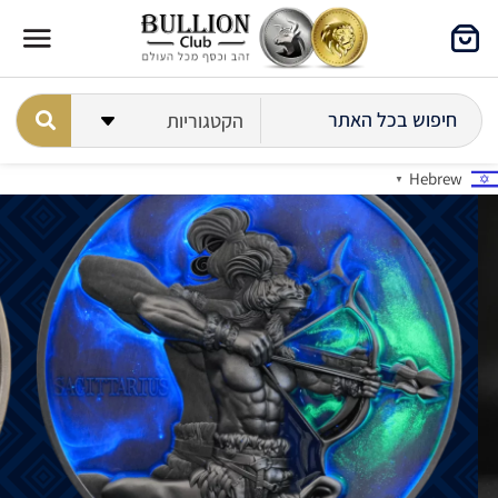
Hebrew
▼