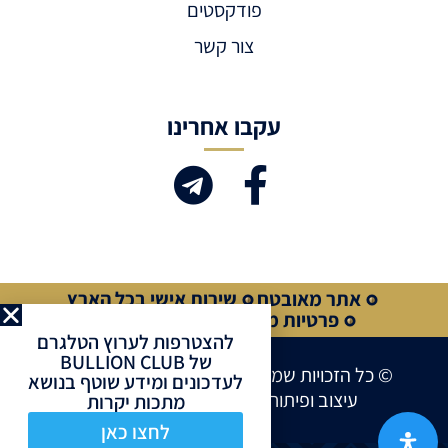
פודקסטים
צור קשר
עקבו אחרינו
אתר מאובטח
שירות אישי בכל הארץ
פרטיות מלאה
קנייה מאובטחת
להצטרפות לערוץ הטלגרם
של BULLION CLUB
© כל הזכויות שמורות לחברת BULLION CLUB
לעדכונים ומידע שוטף בנושא
עיצוב ופיתוח אתרים ע”י
Site Market
מתכות יקרות
לחצו כאן