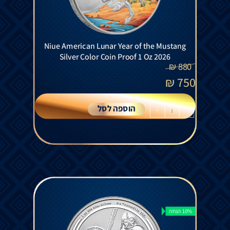
Niue American Lunar Year of the Mustang
Silver Color Coin Proof 1 Oz 2026
₪
880
₪
750
הוספה לסל
+
-
10% הנחה