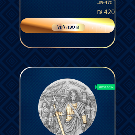
₪
470
₪
420
הוספה לסל
+
-
10% הנחה