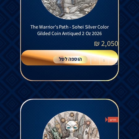
The Warrior's Path - Sohei Silver Color
Gilded Coin Antiqued 2 Oz 2026
₪
2,050
הוספה לסל
+
-
חדש