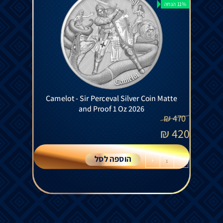
11% הנחה
Camelot - Sir Perceval Silver Coin Matte
and Proof 1 Oz 2026
₪
470
₪
420
הוספה לסל
+
-