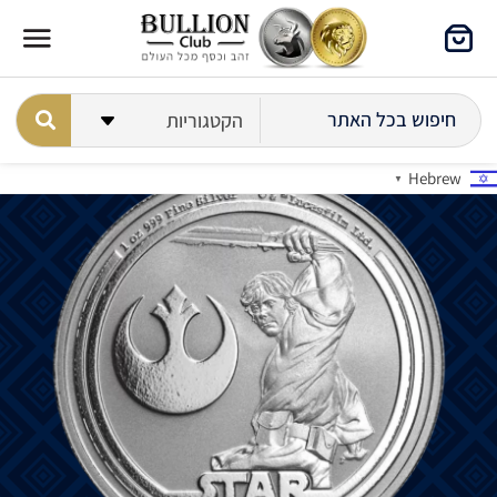
Hebrew
▼