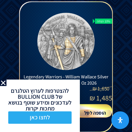
10% הנחה
Legendary Warriors - William Wallace Silver
Gilded Coin Antiqued 2 Oz 2026
₪
1,650
להצטרפות לערוץ הטלגרם
של BULLION CLUB
₪
1,485
לעדכונים ומידע שוטף בנושא
מתכות יקרות
הוספה לסל
לחצו כאן