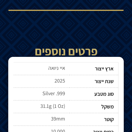
פרטים נוספים
איי ניואה
ארץ ייצור
2025
שנת ייצור
Silver .999
סוג מטבע
31.1g (1 Oz)
משקל
39mm
קוטר
10,000
כמות ייצור