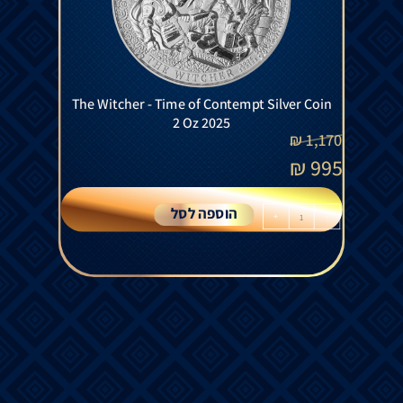
The Witcher - Time of Contempt Silver Coin
2 Oz 2025
₪
1,170
₪
995
הוספה לסל
+
-