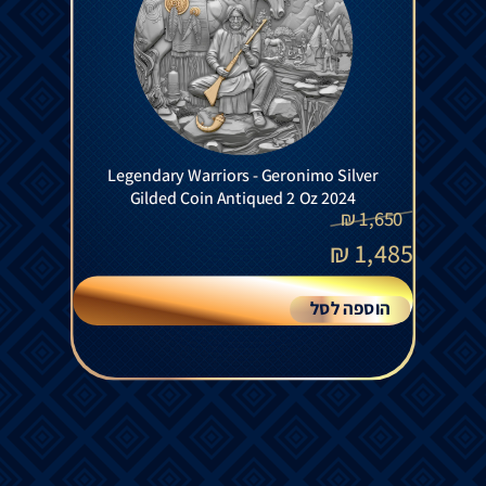
Legendary Warriors - Geronimo Silver
Gilded Coin Antiqued 2 Oz 2024
₪
1,650
₪
1,485
הוספה לסל