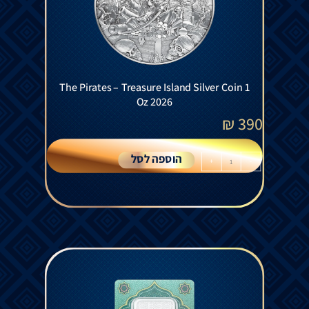
The Pirates – Treasure Island Silver Coin 1
Oz 2026
₪
390
הוספה לסל
+
-