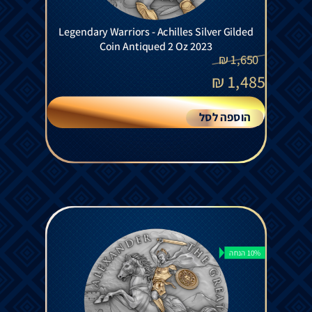
Legendary Warriors - Achilles Silver Gilded
Coin Antiqued 2 Oz 2023
₪
1,650
₪
1,485
הוספה לסל
10% הנחה