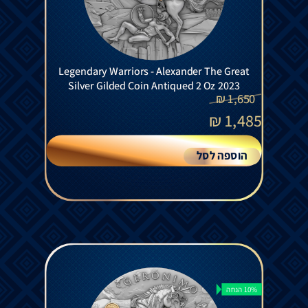
Legendary Warriors - Alexander The Great
Silver Gilded Coin Antiqued 2 Oz 2023
₪
1,650
₪
1,485
הוספה לסל
10% הנחה