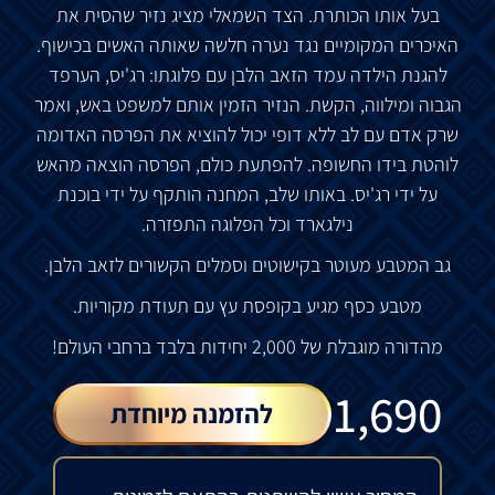
בעל אותו הכותרת. הצד השמאלי מציג נזיר שהסית את
האיכרים המקומיים נגד נערה חלשה שאותה האשים בכישוף.
להגנת הילדה עמד הזאב הלבן עם פלוגתו: רג'יס, הערפד
הגבוה ומילווה, הקשת. הנזיר הזמין אותם למשפט באש, ואמר
שרק אדם עם לב ללא דופי יכול להוציא את הפרסה האדומה
לוהטת בידו החשופה. להפתעת כולם, הפרסה הוצאה מהאש
על ידי רג'יס. באותו שלב, המחנה הותקף על ידי בוכנת
נילגארד וכל הפלוגה התפזרה.
גב המטבע מעוטר בקישוטים וסמלים הקשורים לזאב הלבן.
מטבע כסף מגיע בקופסת עץ עם תעודת מקוריות.
מהדורה מוגבלת של 2,000 יחידות בלבד ברחבי העולם!
₪
1,690
להזמנה מיוחדת