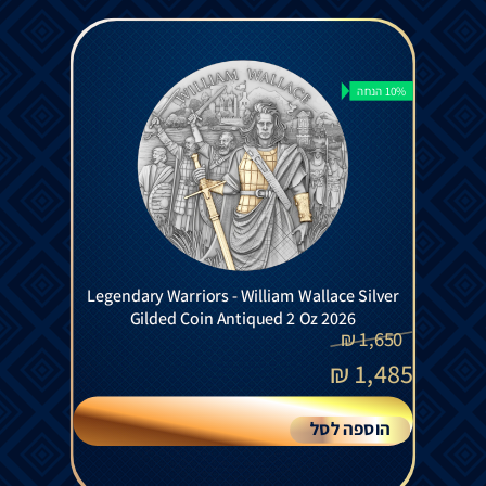
10% הנחה
Legendary Warriors - William Wallace Silver
Gilded Coin Antiqued 2 Oz 2026
₪
1,650
₪
1,485
הוספה לסל