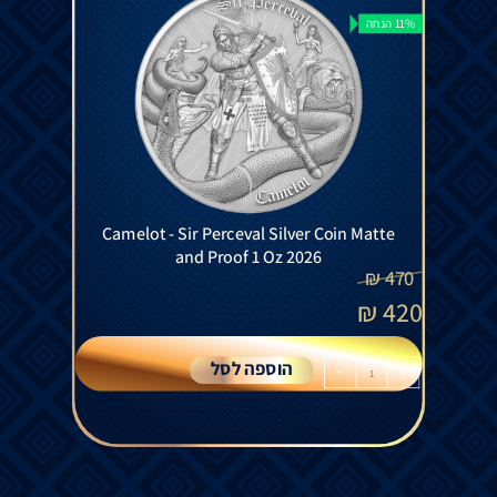
11% הנחה
Camelot - Sir Perceval Silver Coin Matte
and Proof 1 Oz 2026
₪
470
₪
420
הוספה לסל
+
-