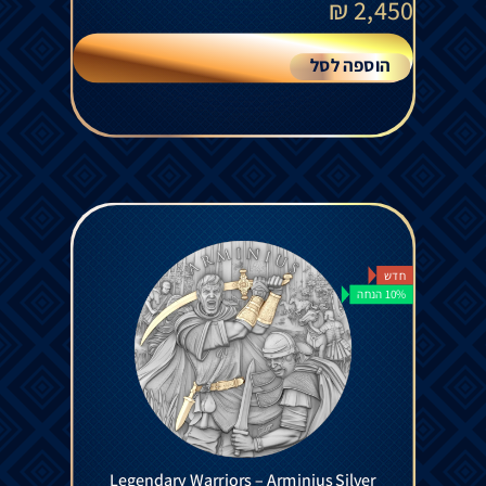
₪
2,450
הוספה לסל
חדש
10% הנחה
Legendary Warriors – Arminius Silver