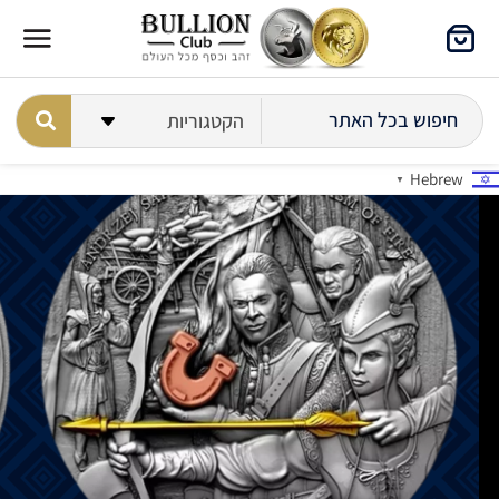
Hebrew
▼