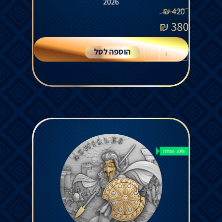
2026
₪
420
₪
380
הוספה לסל
+
-
10% הנחה