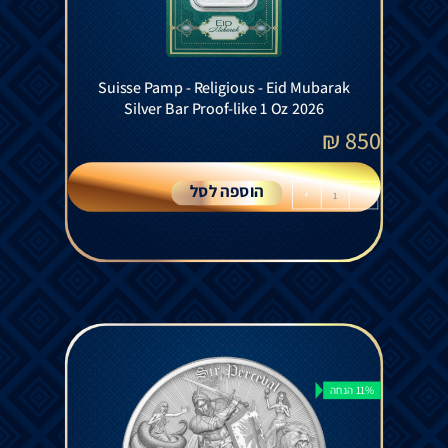
Suisse Pamp - Religious - Eid Mubarak
Silver Bar Proof-like 1 Oz 2026
₪
850
הוספה לסל
+
-
11% הנחה