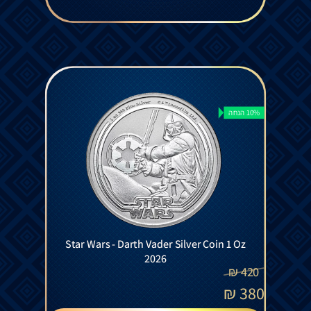
10% הנחה
Star Wars - Darth Vader Silver Coin 1 Oz
2026
₪
420
₪
380