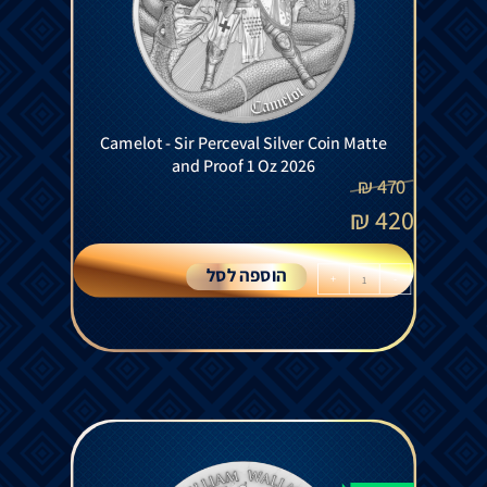
Camelot - Sir Perceval Silver Coin Matte
and Proof 1 Oz 2026
₪
470
₪
420
הוספה לסל
+
-