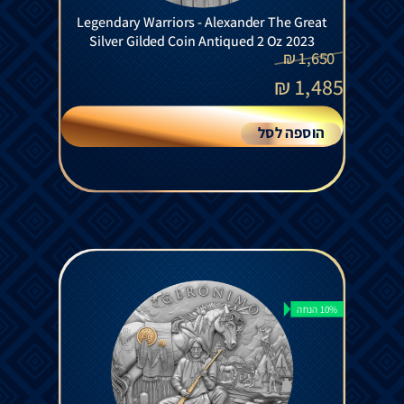
Legendary Warriors - Alexander The Great
Silver Gilded Coin Antiqued 2 Oz 2023
₪
1,650
₪
1,485
הוספה לסל
10% הנחה