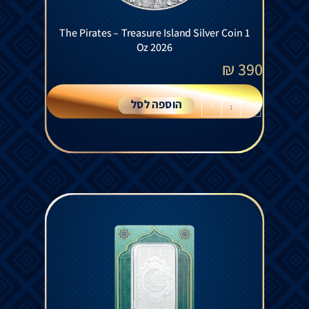
The Pirates – Treasure Island Silver Coin 1
Oz 2026
₪
390
הוספה לסל
+
-