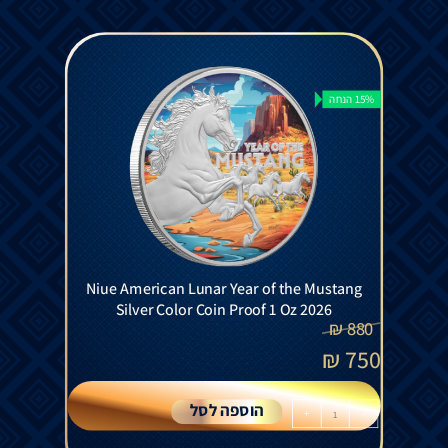
15% הנחה
Niue American Lunar Year of the Mustang
Silver Color Coin Proof 1 Oz 2026
₪
880
₪
750
הוספה לסל
+
-