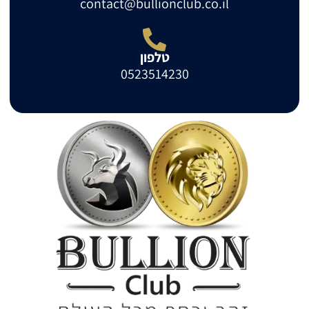
contact@bullionclub.co.il
טלפון
0523514230