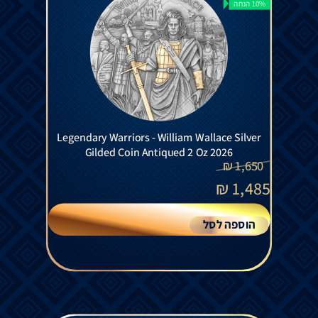
10% הנחה
Legendary Warriors - William Wallace Silver
Gilded Coin Antiqued 2 Oz 2026
₪
1,650
₪
1,485
הוספה לסל