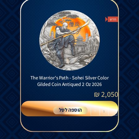
חדש
The Warrior's Path - Sohei Silver Color
Gilded Coin Antiqued 2 Oz 2026
₪
2,050
הוספה לסל
+
-