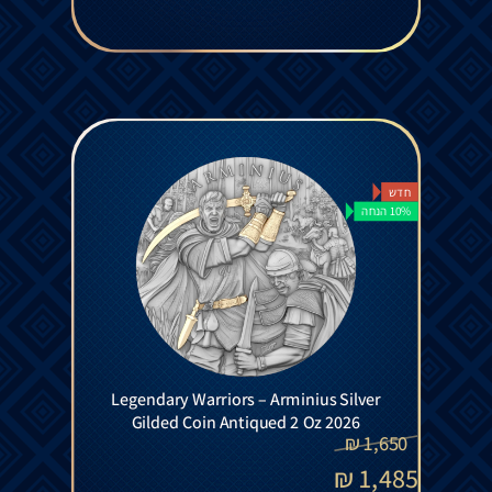
חדש
10% הנחה
Legendary Warriors – Arminius Silver
Gilded Coin Antiqued 2 Oz 2026
₪
1,650
₪
1,485