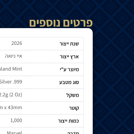
פרטים נוספים
2026
שנת ייצור
איי ניואה
ארץ ייצור
land Mint
מיוצר ע"י
Silver .999
סוג מטבע
2.2g (2 Oz)
משקל
m x 43mm
קוטר
1,000
כמות ייצור
Marvel
סדרה