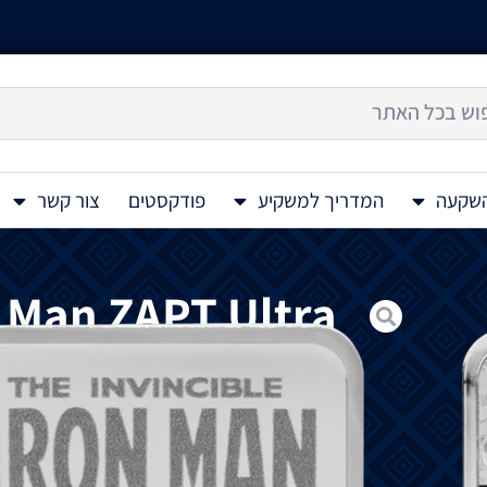
השקעה
המדריך למשקיע
פודקסטים
צור קשר
 Man ZAPT Ultra
aped Silver Coin
2 Oz 2026
מטבע כסף צבעוני בעל תבליט אולטרה גבוה
f
Color Shaped Silver Coin