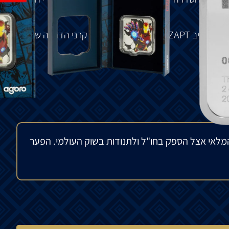
במהדורה זו: איירון מן, הנוקם המשוריין, הכל סובב סביב ZAPT! – הכוח המחשמל של קרני הדחייה שלו
מלאי אצל הספק בחו"ל ולתנודות בשוק העולמי. הפער