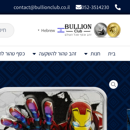
contact@bullionclub.co.il
052-3514230
Hebrew
▼
בית
חנות
זהב טהור להשקעה
כסף טהור ל