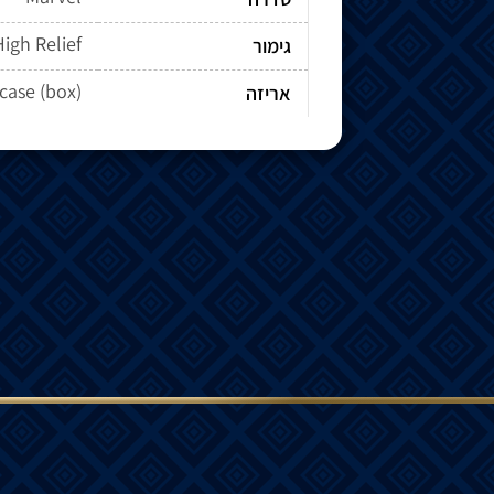
High Relief
גימור
case (box)
אריזה