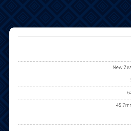
New Zea
6
45.7m