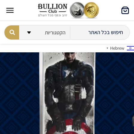
Hebrew
▼