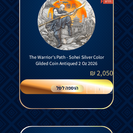
חדש
The Warrior's Path - Sohei Silver Color
Gilded Coin Antiqued 2 Oz 2026
₪
2,050
הוספה לסל
+
-