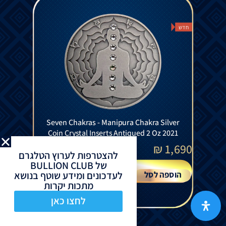
חדש
Seven Chakras - Manipura Chakra Silver
Coin Crystal Inserts Antiqued 2 Oz 2021
₪
1,690
להצטרפות לערוץ הטלגרם
של BULLION CLUB
לעדכונים ומידע שוטף בנושא
הוספה לסל
מתכות יקרות
לחצו כאן