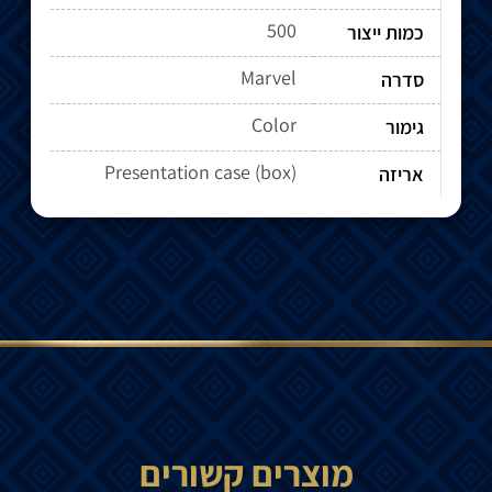
500
כמות ייצור
Marvel
סדרה
Color
גימור
Presentation case (box)
אריזה
מוצרים קשורים