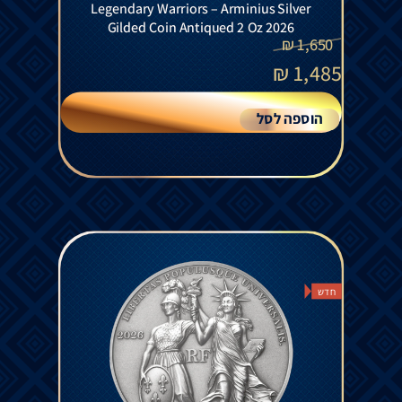
Legendary Warriors – Arminius Silver
Gilded Coin Antiqued 2 Oz 2026
₪
1,650
₪
1,485
הוספה לסל
חדש