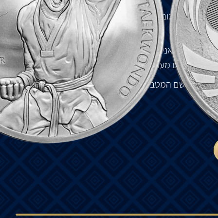
על
בעיטות
בגובה
הראש
,
בעיטות
קפיצה
וספינינג
וטכניקות
תרבות
הקוריאנית
טאג
'
וק
– Taegeuk.
מציג
את
יאנג
גדים
שיוצרים
מערכת
הדדית
של
הרמוניה
ביקום
.
מין
מופיע
שם
המטבע
: ”TAEKWONDO”.