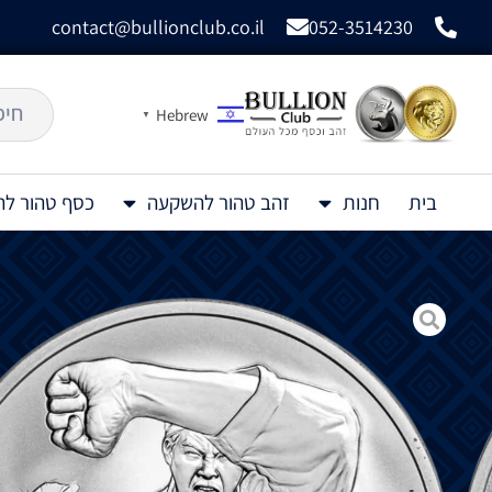
contact@bullionclub.co.il
052-3514230
Hebrew
▼
בית
חנות
זהב טהור להשקעה
כסף טהור ל