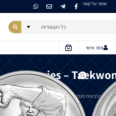
שמור על קשר:
כל הקטגוריות
אזור אישי
K Series – Taekwon
הדורה
הרביעית
מסדרת
K-Series
המוקדשת
לתרבות