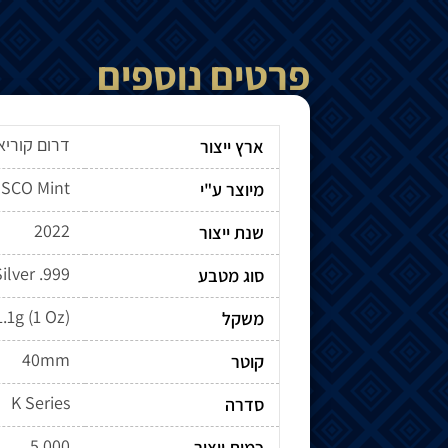
פרטים נוספים
דרום קוריא
ארץ ייצור
SCO Mint
מיוצר ע"י
2022
שנת ייצור
ilver .999
סוג מטבע
.1g (1 Oz)
משקל
40mm
קוטר
K Series
סדרה
5,000
כמות ייצור