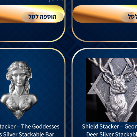
סל
הוספה לסל
tacker – The Goddesses
Shield Stacker – Geom
s Silver Stackable Bar
Deer Silver Stackab