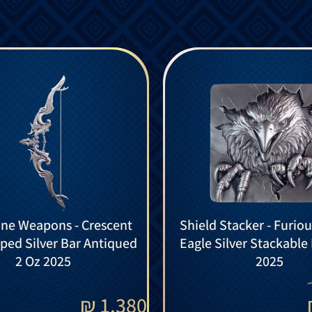
ine Weapons - Crescent
Shield Stacker - Furio
ed Silver Bar Antiqued
Eagle Silver Stackable
2 Oz 2025
2025
₪
1,380