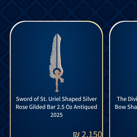
Sword of St. Uriel Shaped Silver
The Div
Rose Gilded Bar 2.5 Oz Antiqued
Bow Shap
2025
₪
2,150