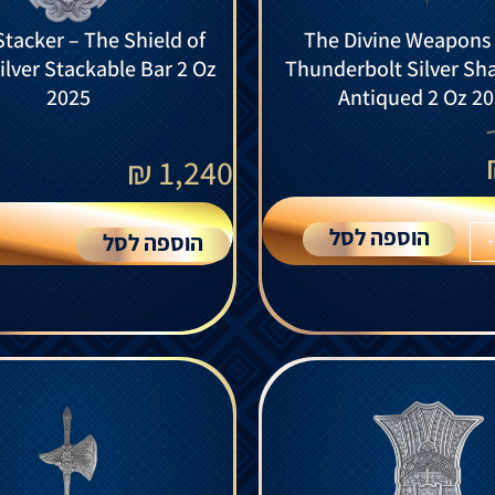
Stacker – The Shield of
The Divine Weapons 
Silver Stackable Bar 2 Oz
Thunderbolt Silver Sh
2025
Antiqued 2 Oz 2
₪
1,240
הוספה לסל
הוספה לסל
+