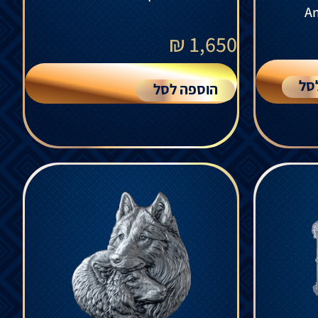
An
₪
1,650
סל
הוספה לסל