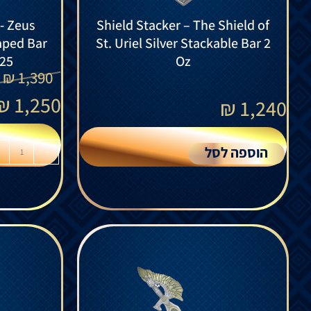
- Zeus
Shield Stacker – The Shield of
aped Bar
St. Uriel Silver Stackable Bar 2
025
Oz
₪
1,390
₪
1,250
₪
1,240
הוספה לסל
-