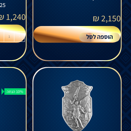
025
₪
1,240
₪
2,150
הוספה לסל
-
10% הנחה