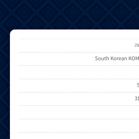
ה
South Korean KOM
S
31