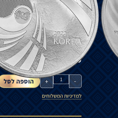
טאקוונדו
הוא
אומנות
לחימה
קוריאנית
,
בדגש
בעיטה
מהירות
.
חזית
המטבע
מציג
את
רעיון
היקום
,
המכונה
ב
למעלה
ויין
למטה
,
יין
ויאנג
מסמלים
כוחות
מנו
גב
המטבע
מציג
אמן
לחימה
טאקוונדו
.
בצד
י
₪
440
-
+
הוספה לסל
למדיניות המשלוחים