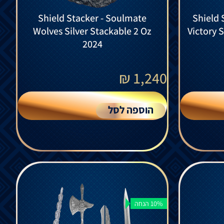
Shield Stacker - Soulmate
Shield 
Wolves Silver Stackable 2 Oz
Victory 
2024
₪
1,240
הוספה לסל
10% הנחה