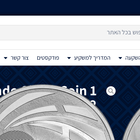
השקעה
המדריך למשקיע
פודקסטים
צור קשר
do Silver Coin 1
Oz 2022
מטבע
כסף
Taekwondo 1 Oz 2022
הוא
המ
ולהיסטוריה
של
דרום
קוריאה
.
במהדורה
זו
אמן
לחימה
טאקוונדו
.