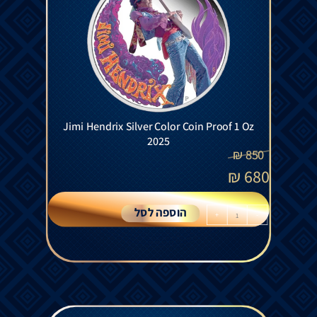
Jimi Hendrix Silver Color Coin Proof 1 Oz
2025
₪
850
₪
680
הוספה לסל
+
-