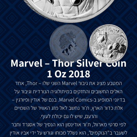
Marvel – Thor Silver Coin
1 Oz 2018
המטבע מציג את גיבור Marvel השני שלו – Thor, אחד
האלים החשובים והחזקים במיתולוגיה הנורדית וגיבור על
בדיוני המופיע ב-Marvel Comics. בנם של אודין ופיורגין –
אלת כדור הארץ, ת'ור נחשב לאל מזג האוויר של השמיים
והרעם, שיש לו גם יכולת לעוף.
לפי סרטי מארוול, ת'ור אודינסון הוא הנסיך של אסגרד וחבר
לשעבר ב"הנוקמים", הוא נשלל מכוחו וגורש על ידי אביו אודין