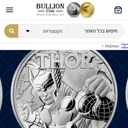
Hebrew
▼