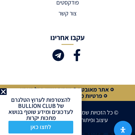
פודקסטים
צור קשר
עקבו אחרינו
אתר מאובטח
שירות אישי בכל הארץ
פרטיות מלאה
קנייה מאובטחת
להצטרפות לערוץ הטלגרם
של BULLION CLUB
לעדכונים ומידע שוטף בנושא
© כל הזכויות שמורות לחברת BULLION CLUB
מתכות יקרות
עיצוב ופיתוח אתרים ע”י
Site Market
לחצו כאן